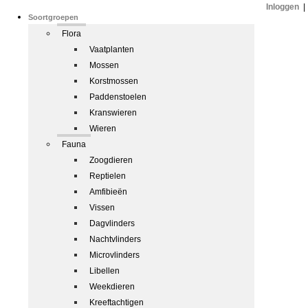
Inloggen
|
Soortgroepen
Flora
Vaatplanten
Mossen
Korstmossen
Paddenstoelen
Kranswieren
Wieren
Fauna
Zoogdieren
Reptielen
Amfibieën
Vissen
Dagvlinders
Nachtvlinders
Microvlinders
Libellen
Weekdieren
Kreeftachtigen