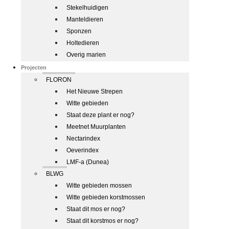
Stekelhuidigen
Manteldieren
Sponzen
Holtedieren
Overig marien
Projecten
FLORON
Het Nieuwe Strepen
Witte gebieden
Staat deze plant er nog?
Meetnet Muurplanten
Nectarindex
Oeverindex
LMF-a (Dunea)
BLWG
Witte gebieden mossen
Witte gebieden korstmossen
Staat dit mos er nog?
Staat dit korstmos er nog?