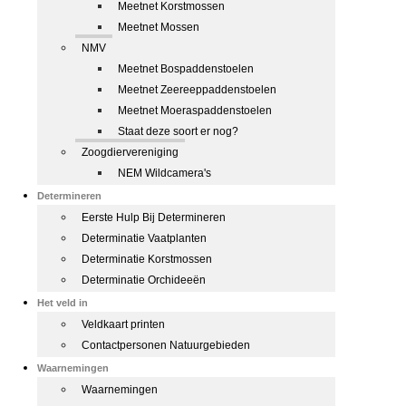
Meetnet Korstmossen
Meetnet Mossen
NMV
Meetnet Bospaddenstoelen
Meetnet Zeereeppaddenstoelen
Meetnet Moeraspaddenstoelen
Staat deze soort er nog?
Zoogdiervereniging
NEM Wildcamera's
Determineren
Eerste Hulp Bij Determineren
Determinatie Vaatplanten
Determinatie Korstmossen
Determinatie Orchideeën
Het veld in
Veldkaart printen
Contactpersonen Natuurgebieden
Waarnemingen
Waarnemingen