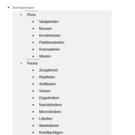
Soortgroepen
Flora
Vaatplanten
Mossen
Korstmossen
Paddenstoelen
Kranswieren
Wieren
Fauna
Zoogdieren
Reptielen
Amfibieën
Vissen
Dagvlinders
Nachtvlinders
Microvlinders
Libellen
Weekdieren
Kreeftachtigen