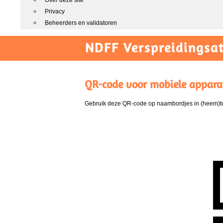
Over deze site
Privacy
Beheerders en validatoren
NDFF Verspreidingsat
QR-code voor mobiele appara
Gebruik deze QR-code op naambordjes in (heem)tui