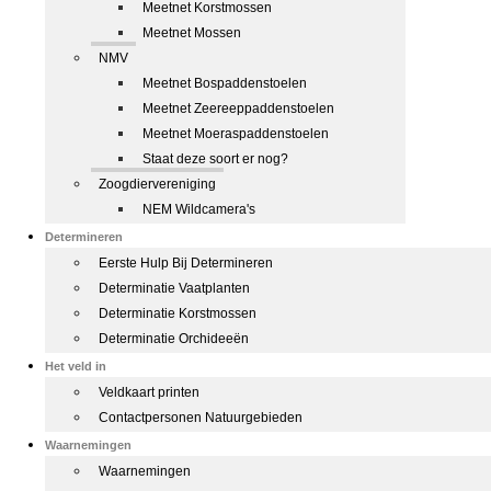
Meetnet Korstmossen
Meetnet Mossen
NMV
Meetnet Bospaddenstoelen
Meetnet Zeereeppaddenstoelen
Meetnet Moeraspaddenstoelen
Staat deze soort er nog?
Zoogdiervereniging
NEM Wildcamera's
Determineren
Eerste Hulp Bij Determineren
Determinatie Vaatplanten
Determinatie Korstmossen
Determinatie Orchideeën
Het veld in
Veldkaart printen
Contactpersonen Natuurgebieden
Waarnemingen
Waarnemingen