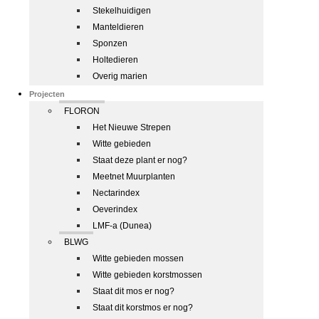
Stekelhuidigen
Manteldieren
Sponzen
Holtedieren
Overig marien
Projecten
FLORON
Het Nieuwe Strepen
Witte gebieden
Staat deze plant er nog?
Meetnet Muurplanten
Nectarindex
Oeverindex
LMF-a (Dunea)
BLWG
Witte gebieden mossen
Witte gebieden korstmossen
Staat dit mos er nog?
Staat dit korstmos er nog?