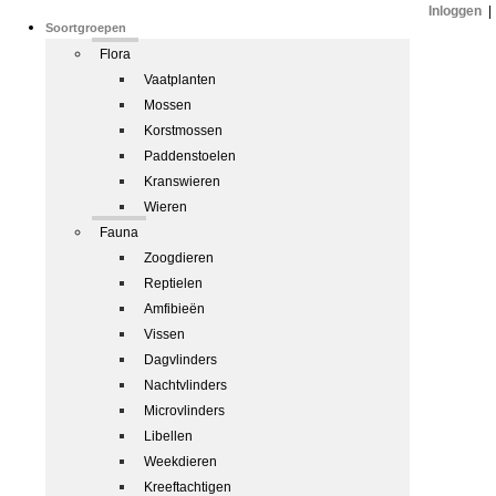
Inloggen
|
Soortgroepen
Flora
Vaatplanten
Mossen
Korstmossen
Paddenstoelen
Kranswieren
Wieren
Fauna
Zoogdieren
Reptielen
Amfibieën
Vissen
Dagvlinders
Nachtvlinders
Microvlinders
Libellen
Weekdieren
Kreeftachtigen