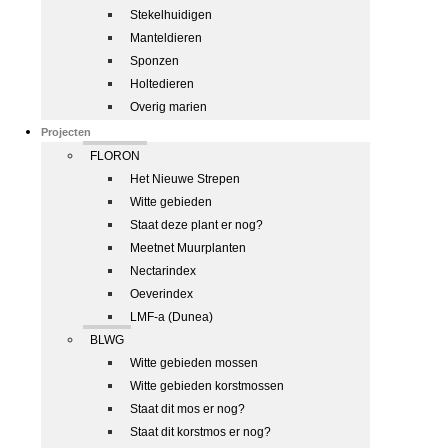
Stekelhuidigen
Manteldieren
Sponzen
Holtedieren
Overig marien
Projecten
FLORON
Het Nieuwe Strepen
Witte gebieden
Staat deze plant er nog?
Meetnet Muurplanten
Nectarindex
Oeverindex
LMF-a (Dunea)
BLWG
Witte gebieden mossen
Witte gebieden korstmossen
Staat dit mos er nog?
Staat dit korstmos er nog?