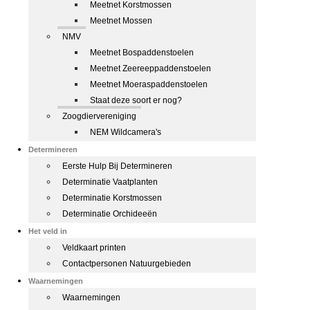
Meetnet Korstmossen
Meetnet Mossen
NMV
Meetnet Bospaddenstoelen
Meetnet Zeereeppaddenstoelen
Meetnet Moeraspaddenstoelen
Staat deze soort er nog?
Zoogdiervereniging
NEM Wildcamera's
Determineren
Eerste Hulp Bij Determineren
Determinatie Vaatplanten
Determinatie Korstmossen
Determinatie Orchideeën
Het veld in
Veldkaart printen
Contactpersonen Natuurgebieden
Waarnemingen
Waarnemingen