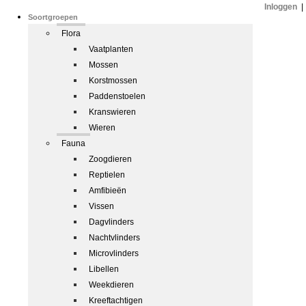
Inloggen
|
Soortgroepen
Flora
Vaatplanten
Mossen
Korstmossen
Paddenstoelen
Kranswieren
Wieren
Fauna
Zoogdieren
Reptielen
Amfibieën
Vissen
Dagvlinders
Nachtvlinders
Microvlinders
Libellen
Weekdieren
Kreeftachtigen