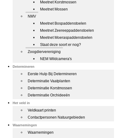
Meetnet Korstmossen
Meetnet Mossen
NMV
Meetnet Bospaddenstoelen
Meetnet Zeereeppaddenstoelen
Meetnet Moeraspaddenstoelen
Staat deze soort er nog?
Zoogdiervereniging
NEM Wildcamera's
Determineren
Eerste Hulp Bij Determineren
Determinatie Vaatplanten
Determinatie Korstmossen
Determinatie Orchideeën
Het veld in
Veldkaart printen
Contactpersonen Natuurgebieden
Waarnemingen
Waarnemingen