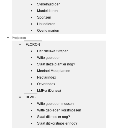
Stekelhuidigen
Manteldieren
Sponzen
Holtedieren
Overig marien
Projecten
FLORON
Het Nieuwe Strepen
Witte gebieden
Staat deze plant er nog?
Meetnet Muurplanten
Nectarindex
Oeverindex
LMF-a (Dunea)
BLWG
Witte gebieden mossen
Witte gebieden korstmossen
Staat dit mos er nog?
Staat dit korstmos er nog?