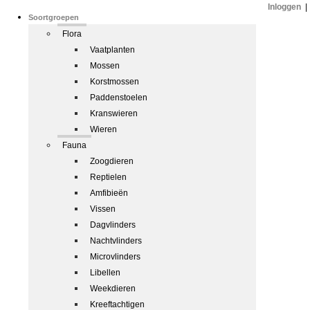
Inloggen
|
Soortgroepen
Flora
Vaatplanten
Mossen
Korstmossen
Paddenstoelen
Kranswieren
Wieren
Fauna
Zoogdieren
Reptielen
Amfibieën
Vissen
Dagvlinders
Nachtvlinders
Microvlinders
Libellen
Weekdieren
Kreeftachtigen