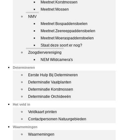
Meetnet Korstmossen
Meetnet Mossen
NMV
Meetnet Bospaddenstoelen
Meetnet Zeereeppaddenstoelen
Meetnet Moeraspaddenstoelen
Staat deze soort er nog?
Zoogdiervereniging
NEM Wildcamera's
Determineren
Eerste Hulp Bij Determineren
Determinatie Vaatplanten
Determinatie Korstmossen
Determinatie Orchideeën
Het veld in
Veldkaart printen
Contactpersonen Natuurgebieden
Waarnemingen
Waarnemingen