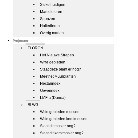
Stekelhuidigen
Manteldieren
Sponzen
Holtedieren
Overig marien
Projecten
FLORON
Het Nieuwe Strepen
Witte gebieden
Staat deze plant er nog?
Meetnet Muurplanten
Nectarindex
Oeverindex
LMF-a (Dunea)
BLWG
Witte gebieden mossen
Witte gebieden korstmossen
Staat dit mos er nog?
Staat dit korstmos er nog?