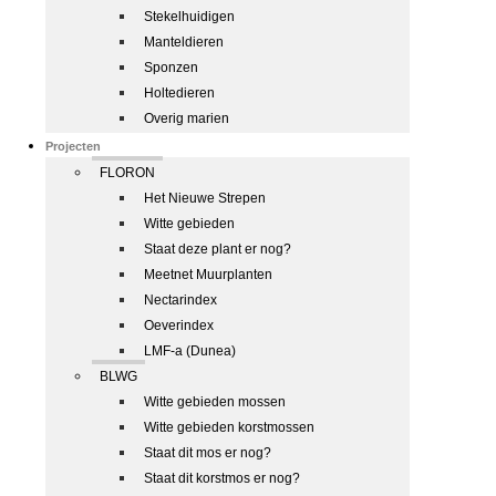
Stekelhuidigen
Manteldieren
Sponzen
Holtedieren
Overig marien
Projecten
FLORON
Het Nieuwe Strepen
Witte gebieden
Staat deze plant er nog?
Meetnet Muurplanten
Nectarindex
Oeverindex
LMF-a (Dunea)
BLWG
Witte gebieden mossen
Witte gebieden korstmossen
Staat dit mos er nog?
Staat dit korstmos er nog?