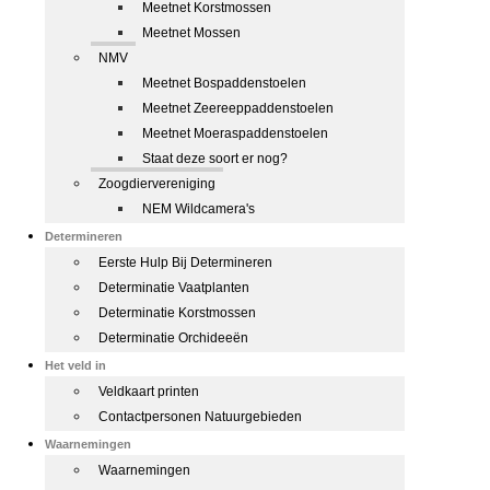
Meetnet Korstmossen
Meetnet Mossen
NMV
Meetnet Bospaddenstoelen
Meetnet Zeereeppaddenstoelen
Meetnet Moeraspaddenstoelen
Staat deze soort er nog?
Zoogdiervereniging
NEM Wildcamera's
Determineren
Eerste Hulp Bij Determineren
Determinatie Vaatplanten
Determinatie Korstmossen
Determinatie Orchideeën
Het veld in
Veldkaart printen
Contactpersonen Natuurgebieden
Waarnemingen
Waarnemingen