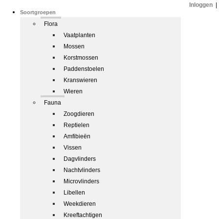
Inloggen
|
Soortgroepen
Flora
Vaatplanten
Mossen
Korstmossen
Paddenstoelen
Kranswieren
Wieren
Fauna
Zoogdieren
Reptielen
Amfibieën
Vissen
Dagvlinders
Nachtvlinders
Microvlinders
Libellen
Weekdieren
Kreeftachtigen