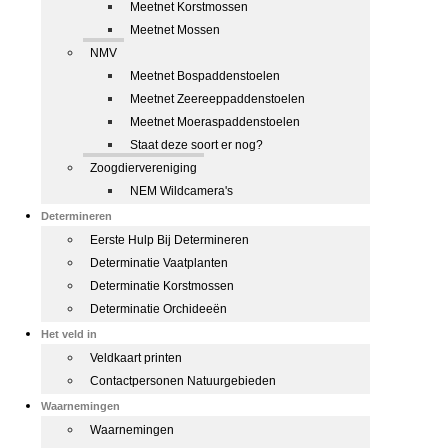
Meetnet Korstmossen
Meetnet Mossen
NMV
Meetnet Bospaddenstoelen
Meetnet Zeereeppaddenstoelen
Meetnet Moeraspaddenstoelen
Staat deze soort er nog?
Zoogdiervereniging
NEM Wildcamera's
Determineren
Eerste Hulp Bij Determineren
Determinatie Vaatplanten
Determinatie Korstmossen
Determinatie Orchideeën
Het veld in
Veldkaart printen
Contactpersonen Natuurgebieden
Waarnemingen
Waarnemingen