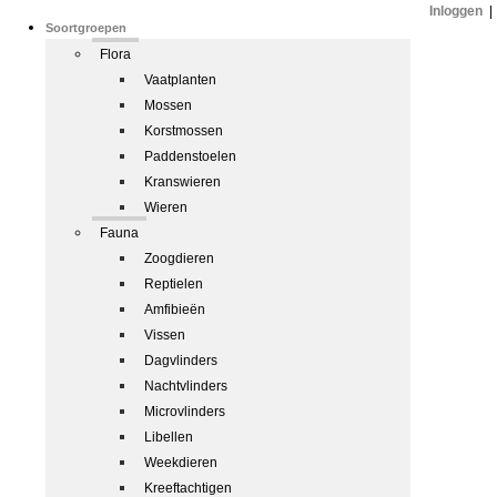
Inloggen
|
Soortgroepen
Flora
Vaatplanten
Mossen
Korstmossen
Paddenstoelen
Kranswieren
Wieren
Fauna
Zoogdieren
Reptielen
Amfibieën
Vissen
Dagvlinders
Nachtvlinders
Microvlinders
Libellen
Weekdieren
Kreeftachtigen