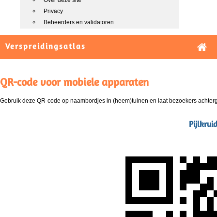
Over deze site
Privacy
Beheerders en validatoren
Verspreidingsatlas
QR-code voor mobiele apparaten
Gebruik deze QR-code op naambordjes in (heem)tuinen en laat bezoekers achterg
Pijlkruid