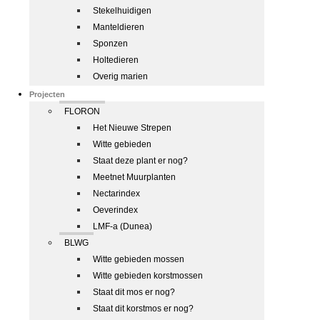
Stekelhuidigen
Manteldieren
Sponzen
Holtedieren
Overig marien
Projecten
FLORON
Het Nieuwe Strepen
Witte gebieden
Staat deze plant er nog?
Meetnet Muurplanten
Nectarindex
Oeverindex
LMF-a (Dunea)
BLWG
Witte gebieden mossen
Witte gebieden korstmossen
Staat dit mos er nog?
Staat dit korstmos er nog?