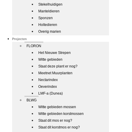
Stekelhuidigen
Manteldieren
Sponzen
Holtedieren
Overig marien
Projecten
FLORON
Het Nieuwe Strepen
Witte gebieden
Staat deze plant er nog?
Meetnet Muurplanten
Nectarindex
Oeverindex
LMF-a (Dunea)
BLWG
Witte gebieden mossen
Witte gebieden korstmossen
Staat dit mos er nog?
Staat dit korstmos er nog?