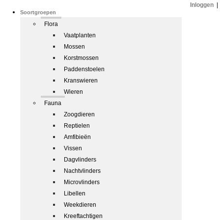
Inloggen
|
Soortgroepen
Flora
Vaatplanten
Mossen
Korstmossen
Paddenstoelen
Kranswieren
Wieren
Fauna
Zoogdieren
Reptielen
Amfibieën
Vissen
Dagvlinders
Nachtvlinders
Microvlinders
Libellen
Weekdieren
Kreeftachtigen