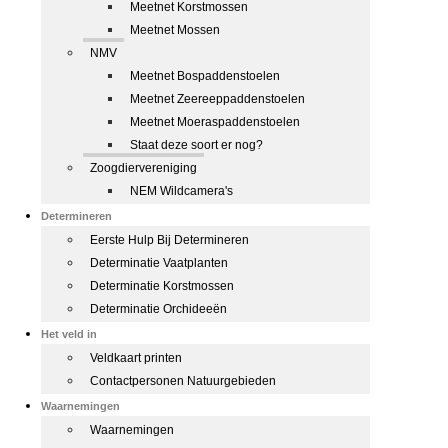
Meetnet Korstmossen
Meetnet Mossen
NMV
Meetnet Bospaddenstoelen
Meetnet Zeereeppaddenstoelen
Meetnet Moeraspaddenstoelen
Staat deze soort er nog?
Zoogdiervereniging
NEM Wildcamera's
Determineren
Eerste Hulp Bij Determineren
Determinatie Vaatplanten
Determinatie Korstmossen
Determinatie Orchideeën
Het veld in
Veldkaart printen
Contactpersonen Natuurgebieden
Waarnemingen
Waarnemingen