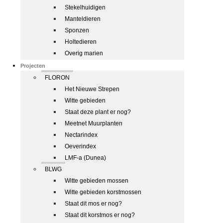
Stekelhuidigen
Manteldieren
Sponzen
Holtedieren
Overig marien
Projecten
FLORON
Het Nieuwe Strepen
Witte gebieden
Staat deze plant er nog?
Meetnet Muurplanten
Nectarindex
Oeverindex
LMF-a (Dunea)
BLWG
Witte gebieden mossen
Witte gebieden korstmossen
Staat dit mos er nog?
Staat dit korstmos er nog?