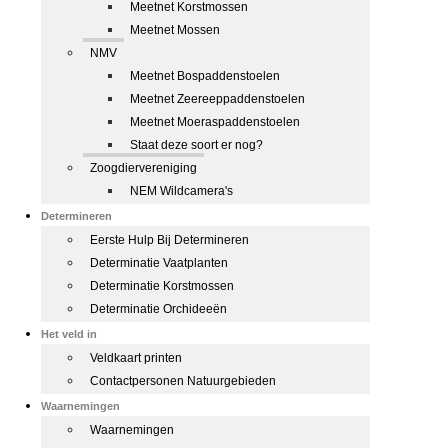
Meetnet Korstmossen
Meetnet Mossen
NMV
Meetnet Bospaddenstoelen
Meetnet Zeereeppaddenstoelen
Meetnet Moeraspaddenstoelen
Staat deze soort er nog?
Zoogdiervereniging
NEM Wildcamera's
Determineren
Eerste Hulp Bij Determineren
Determinatie Vaatplanten
Determinatie Korstmossen
Determinatie Orchideeën
Het veld in
Veldkaart printen
Contactpersonen Natuurgebieden
Waarnemingen
Waarnemingen