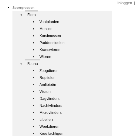
Inloggen
|
Soortgroepen
Flora
Vaatplanten
Mossen
Korstmossen
Paddenstoelen
Kranswieren
Wieren
Fauna
Zoogdieren
Reptielen
Amfibieën
Vissen
Dagvlinders
Nachtvlinders
Microvlinders
Libellen
Weekdieren
Kreeftachtigen