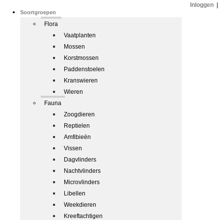
Inloggen
|
Soortgroepen
Flora
Vaatplanten
Mossen
Korstmossen
Paddenstoelen
Kranswieren
Wieren
Fauna
Zoogdieren
Reptielen
Amfibieën
Vissen
Dagvlinders
Nachtvlinders
Microvlinders
Libellen
Weekdieren
Kreeftachtigen