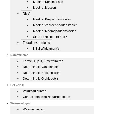
Meetnet Korstmossen
Meetnet Mossen
NMV
Meetnet Bospaddenstoelen
Meetnet Zeereeppaddenstoelen
Meetnet Moeraspaddenstoelen
Staat deze soort er nog?
Zoogdiervereniging
NEM Wildcamera's
Determineren
Eerste Hulp Bij Determineren
Determinatie Vaatplanten
Determinatie Korstmossen
Determinatie Orchideeën
Het veld in
Veldkaart printen
Contactpersonen Natuurgebieden
Waarnemingen
Waarnemingen