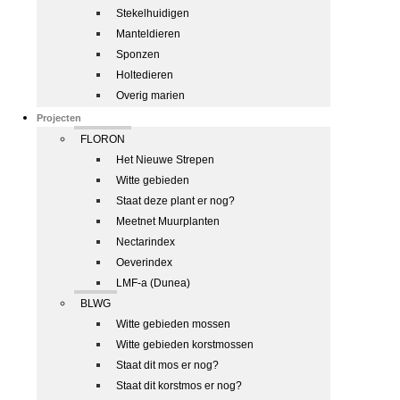
Stekelhuidigen
Manteldieren
Sponzen
Holtedieren
Overig marien
Projecten
FLORON
Het Nieuwe Strepen
Witte gebieden
Staat deze plant er nog?
Meetnet Muurplanten
Nectarindex
Oeverindex
LMF-a (Dunea)
BLWG
Witte gebieden mossen
Witte gebieden korstmossen
Staat dit mos er nog?
Staat dit korstmos er nog?