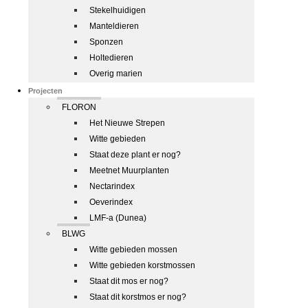
Stekelhuidigen
Manteldieren
Sponzen
Holtedieren
Overig marien
Projecten
FLORON
Het Nieuwe Strepen
Witte gebieden
Staat deze plant er nog?
Meetnet Muurplanten
Nectarindex
Oeverindex
LMF-a (Dunea)
BLWG
Witte gebieden mossen
Witte gebieden korstmossen
Staat dit mos er nog?
Staat dit korstmos er nog?