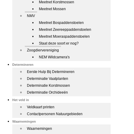
Meetnet Korstmossen
Meetnet Mossen
NMV
Meetnet Bospaddenstoelen
Meetnet Zeereeppaddenstoelen
Meetnet Moeraspaddenstoelen
Staat deze soort er nog?
Zoogdiervereniging
NEM Wildcamera's
Determineren
Eerste Hulp Bij Determineren
Determinatie Vaatplanten
Determinatie Korstmossen
Determinatie Orchideeën
Het veld in
Veldkaart printen
Contactpersonen Natuurgebieden
Waarnemingen
Waarnemingen