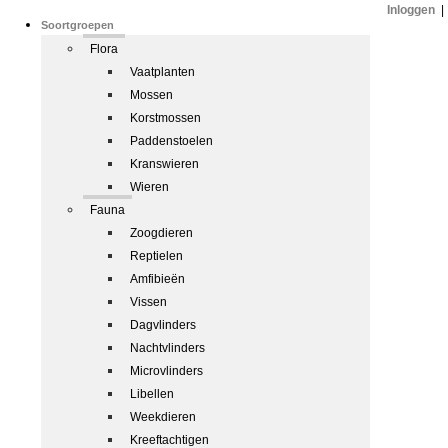
Inloggen
|
Soortgroepen
Flora
Vaatplanten
Mossen
Korstmossen
Paddenstoelen
Kranswieren
Wieren
Fauna
Zoogdieren
Reptielen
Amfibieën
Vissen
Dagvlinders
Nachtvlinders
Microvlinders
Libellen
Weekdieren
Kreeftachtigen