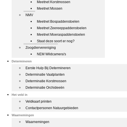
Meetnet Korstmossen
Meetnet Mossen
NMV
Meetnet Bospaddenstoelen
Meetnet Zeereeppaddenstoelen
Meetnet Moeraspaddenstoelen
Staat deze soort er nog?
Zoogdiervereniging
NEM Wildcamera's
Determineren
Eerste Hulp Bij Determineren
Determinatie Vaatplanten
Determinatie Korstmossen
Determinatie Orchideeën
Het veld in
Veldkaart printen
Contactpersonen Natuurgebieden
Waarnemingen
Waarnemingen