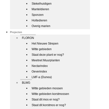
Stekelhuidigen
Manteldieren
Sponzen
Holtedieren
Overig marien
Projecten
FLORON
Het Nieuwe Strepen
Witte gebieden
Staat deze plant er nog?
Meetnet Muurplanten
Nectarindex
Oeverindex
LMF-a (Dunea)
BLWG
Witte gebieden mossen
Witte gebieden korstmossen
Staat dit mos er nog?
Staat dit korstmos er nog?