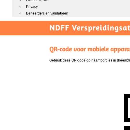
Over deze site
Privacy
Beheerders en validatoren
NDFF Verspreidingsat
QR-code voor mobiele appara
Gebruik deze QR-code op naambordjes in (heem)tui