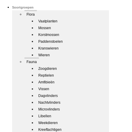
Soortgroepen
Flora
Vaatplanten
Mossen
Korstmossen
Paddenstoelen
Kranswieren
Wieren
Fauna
Zoogdieren
Reptielen
Amfibieën
Vissen
Dagvlinders
Nachtvlinders
Microvlinders
Libellen
Weekdieren
Kreeftachtigen