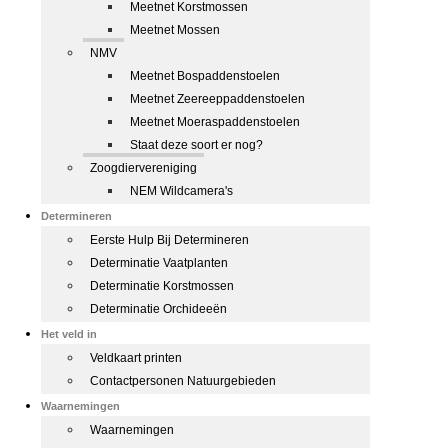
Meetnet Korstmossen
Meetnet Mossen
NMV
Meetnet Bospaddenstoelen
Meetnet Zeereeppaddenstoelen
Meetnet Moeraspaddenstoelen
Staat deze soort er nog?
Zoogdiervereniging
NEM Wildcamera's
Determineren
Eerste Hulp Bij Determineren
Determinatie Vaatplanten
Determinatie Korstmossen
Determinatie Orchideeën
Het veld in
Veldkaart printen
Contactpersonen Natuurgebieden
Waarnemingen
Waarnemingen