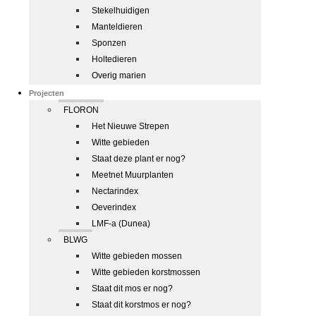
Stekelhuidigen
Manteldieren
Sponzen
Holtedieren
Overig marien
Projecten
FLORON
Het Nieuwe Strepen
Witte gebieden
Staat deze plant er nog?
Meetnet Muurplanten
Nectarindex
Oeverindex
LMF-a (Dunea)
BLWG
Witte gebieden mossen
Witte gebieden korstmossen
Staat dit mos er nog?
Staat dit korstmos er nog?