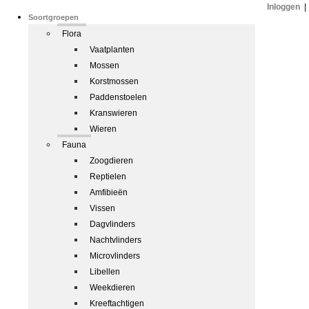
Inloggen
|
Soortgroepen
Flora
Vaatplanten
Mossen
Korstmossen
Paddenstoelen
Kranswieren
Wieren
Fauna
Zoogdieren
Reptielen
Amfibieën
Vissen
Dagvlinders
Nachtvlinders
Microvlinders
Libellen
Weekdieren
Kreeftachtigen