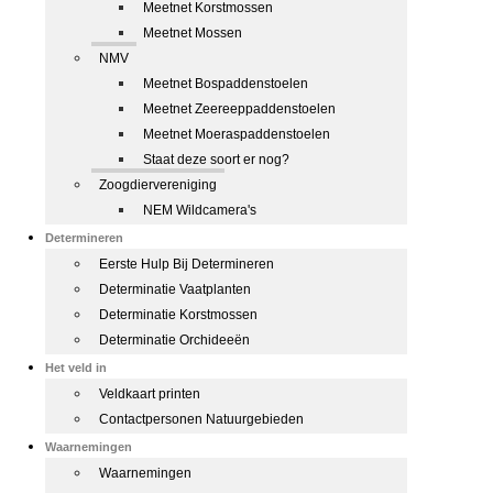
Meetnet Korstmossen
Meetnet Mossen
NMV
Meetnet Bospaddenstoelen
Meetnet Zeereeppaddenstoelen
Meetnet Moeraspaddenstoelen
Staat deze soort er nog?
Zoogdiervereniging
NEM Wildcamera's
Determineren
Eerste Hulp Bij Determineren
Determinatie Vaatplanten
Determinatie Korstmossen
Determinatie Orchideeën
Het veld in
Veldkaart printen
Contactpersonen Natuurgebieden
Waarnemingen
Waarnemingen