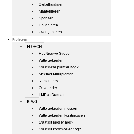
Stekelhuidigen
Manteldieren
Sponzen
Holtedieren
Overig marien
Projecten
FLORON
Het Nieuwe Strepen
Witte gebieden
Staat deze plant er nog?
Meetnet Muurplanten
Nectarindex
Oeverindex
LMF-a (Dunea)
BLWG
Witte gebieden mossen
Witte gebieden korstmossen
Staat dit mos er nog?
Staat dit korstmos er nog?