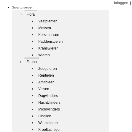
Inloggen
|
Soortgroepen
Flora
Vaatplanten
Mossen
Korstmossen
Paddenstoelen
Kranswieren
Wieren
Fauna
Zoogdieren
Reptielen
Amfibieën
Vissen
Dagvlinders
Nachtvlinders
Microvlinders
Libellen
Weekdieren
Kreeftachtigen