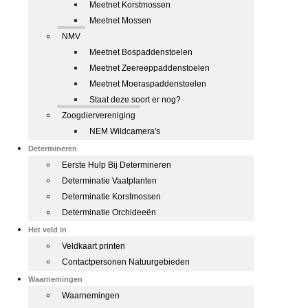
Meetnet Korstmossen
Meetnet Mossen
NMV
Meetnet Bospaddenstoelen
Meetnet Zeereeppaddenstoelen
Meetnet Moeraspaddenstoelen
Staat deze soort er nog?
Zoogdiervereniging
NEM Wildcamera's
Determineren
Eerste Hulp Bij Determineren
Determinatie Vaatplanten
Determinatie Korstmossen
Determinatie Orchideeën
Het veld in
Veldkaart printen
Contactpersonen Natuurgebieden
Waarnemingen
Waarnemingen