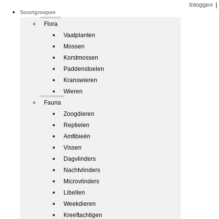
Inloggen
|
Soortgroepen
Flora
Vaatplanten
Mossen
Korstmossen
Paddenstoelen
Kranswieren
Wieren
Fauna
Zoogdieren
Reptielen
Amfibieën
Vissen
Dagvlinders
Nachtvlinders
Microvlinders
Libellen
Weekdieren
Kreeftachtigen