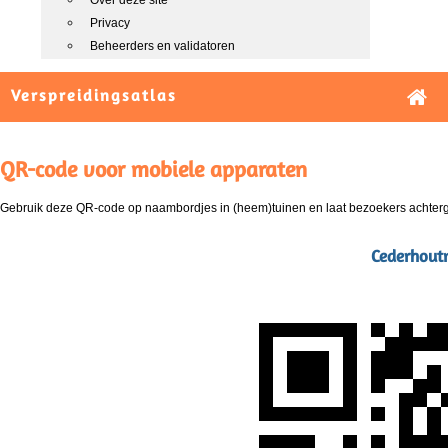
Over deze site
Privacy
Beheerders en validatoren
Verspreidingsatlas
QR-code voor mobiele apparaten
Gebruik deze QR-code op naambordjes in (heem)tuinen en laat bezoekers achterg
Cederhoutm