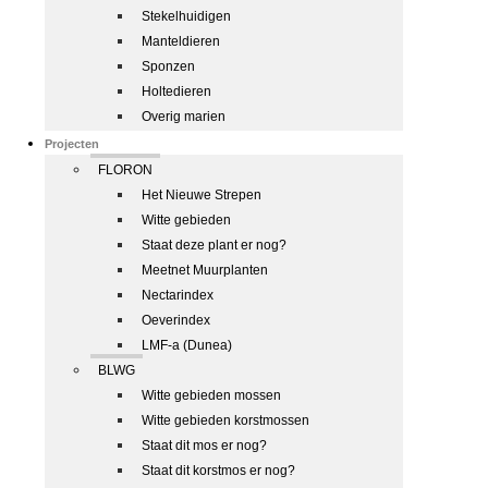
Stekelhuidigen
Manteldieren
Sponzen
Holtedieren
Overig marien
Projecten
FLORON
Het Nieuwe Strepen
Witte gebieden
Staat deze plant er nog?
Meetnet Muurplanten
Nectarindex
Oeverindex
LMF-a (Dunea)
BLWG
Witte gebieden mossen
Witte gebieden korstmossen
Staat dit mos er nog?
Staat dit korstmos er nog?