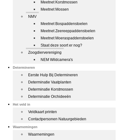
Meetnet Korstmossen
Meetnet Mossen
NMV
Meetnet Bospaddenstoelen
Meetnet Zeereeppaddenstoelen
Meetnet Moeraspaddenstoelen
Staat deze soort er nog?
Zoogdiervereniging
NEM Wildcamera's
Determineren
Eerste Hulp Bij Determineren
Determinatie Vaatplanten
Determinatie Korstmossen
Determinatie Orchideeën
Het veld in
Veldkaart printen
Contactpersonen Natuurgebieden
Waarnemingen
Waarnemingen