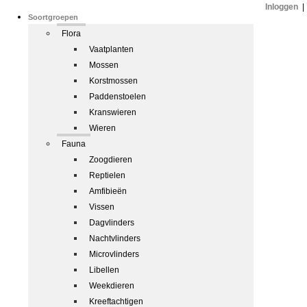
Inloggen
|
Soortgroepen
Flora
Vaatplanten
Mossen
Korstmossen
Paddenstoelen
Kranswieren
Wieren
Fauna
Zoogdieren
Reptielen
Amfibieën
Vissen
Dagvlinders
Nachtvlinders
Microvlinders
Libellen
Weekdieren
Kreeftachtigen