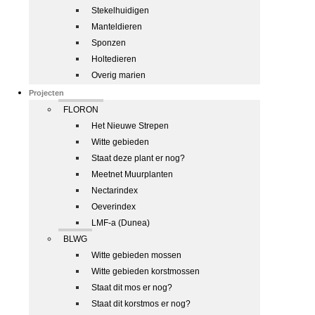
Stekelhuidigen
Manteldieren
Sponzen
Holtedieren
Overig marien
Projecten
FLORON
Het Nieuwe Strepen
Witte gebieden
Staat deze plant er nog?
Meetnet Muurplanten
Nectarindex
Oeverindex
LMF-a (Dunea)
BLWG
Witte gebieden mossen
Witte gebieden korstmossen
Staat dit mos er nog?
Staat dit korstmos er nog?