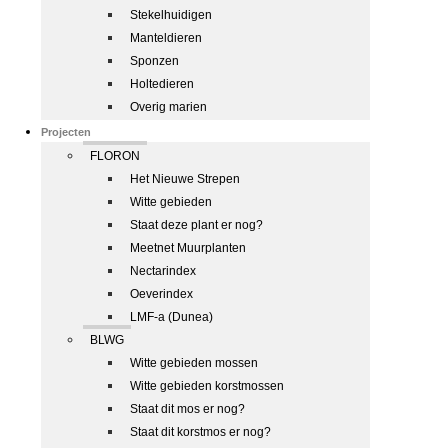
Stekelhuidigen
Manteldieren
Sponzen
Holtedieren
Overig marien
Projecten
FLORON
Het Nieuwe Strepen
Witte gebieden
Staat deze plant er nog?
Meetnet Muurplanten
Nectarindex
Oeverindex
LMF-a (Dunea)
BLWG
Witte gebieden mossen
Witte gebieden korstmossen
Staat dit mos er nog?
Staat dit korstmos er nog?