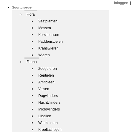
Inloggen
|
Soortgroepen
Flora
Vaatplanten
Mossen
Korstmossen
Paddenstoelen
Kranswieren
Wieren
Fauna
Zoogdieren
Reptielen
Amfibieën
Vissen
Dagvlinders
Nachtvlinders
Microvlinders
Libellen
Weekdieren
Kreeftachtigen