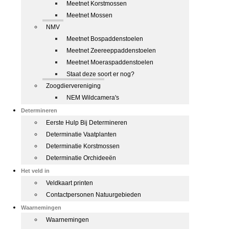
Meetnet Korstmossen
Meetnet Mossen
NMV
Meetnet Bospaddenstoelen
Meetnet Zeereeppaddenstoelen
Meetnet Moeraspaddenstoelen
Staat deze soort er nog?
Zoogdiervereniging
NEM Wildcamera's
Determineren
Eerste Hulp Bij Determineren
Determinatie Vaatplanten
Determinatie Korstmossen
Determinatie Orchideeën
Het veld in
Veldkaart printen
Contactpersonen Natuurgebieden
Waarnemingen
Waarnemingen