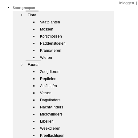
Inloggen
|
Soortgroepen
Flora
Vaatplanten
Mossen
Korstmossen
Paddenstoelen
Kranswieren
Wieren
Fauna
Zoogdieren
Reptielen
Amfibieën
Vissen
Dagvlinders
Nachtvlinders
Microvlinders
Libellen
Weekdieren
Kreeftachtigen