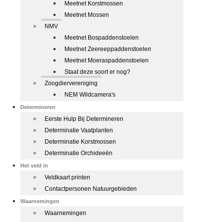
Meetnet Korstmossen
Meetnet Mossen
NMV
Meetnet Bospaddenstoelen
Meetnet Zeereeppaddenstoelen
Meetnet Moeraspaddenstoelen
Staat deze soort er nog?
Zoogdiervereniging
NEM Wildcamera's
Determineren
Eerste Hulp Bij Determineren
Determinatie Vaatplanten
Determinatie Korstmossen
Determinatie Orchideeën
Het veld in
Veldkaart printen
Contactpersonen Natuurgebieden
Waarnemingen
Waarnemingen