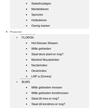
Stekelhuidigen
Manteldieren
Sponzen
Holtedieren
Overig marien
Projecten
FLORON
Het Nieuwe Strepen
Witte gebieden
Staat deze plant er nog?
Meetnet Muurplanten
Nectarindex
Oeverindex
LMF-a (Dunea)
BLWG
Witte gebieden mossen
Witte gebieden korstmossen
Staat dit mos er nog?
Staat dit korstmos er nog?