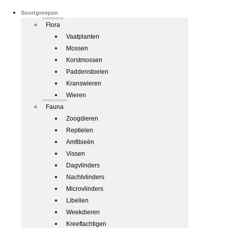
Soortgroepen
Flora
Vaatplanten
Mossen
Korstmossen
Paddenstoelen
Kranswieren
Wieren
Fauna
Zoogdieren
Reptielen
Amfibieën
Vissen
Dagvlinders
Nachtvlinders
Microvlinders
Libellen
Weekdieren
Kreeftachtigen