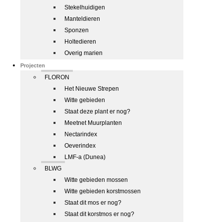
Stekelhuidigen
Manteldieren
Sponzen
Holtedieren
Overig marien
Projecten
FLORON
Het Nieuwe Strepen
Witte gebieden
Staat deze plant er nog?
Meetnet Muurplanten
Nectarindex
Oeverindex
LMF-a (Dunea)
BLWG
Witte gebieden mossen
Witte gebieden korstmossen
Staat dit mos er nog?
Staat dit korstmos er nog?