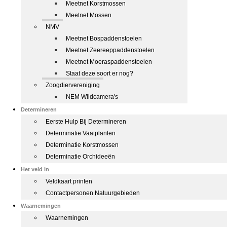
Meetnet Korstmossen
Meetnet Mossen
NMV
Meetnet Bospaddenstoelen
Meetnet Zeereeppaddenstoelen
Meetnet Moeraspaddenstoelen
Staat deze soort er nog?
Zoogdiervereniging
NEM Wildcamera's
Determineren
Eerste Hulp Bij Determineren
Determinatie Vaatplanten
Determinatie Korstmossen
Determinatie Orchideeën
Het veld in
Veldkaart printen
Contactpersonen Natuurgebieden
Waarnemingen
Waarnemingen