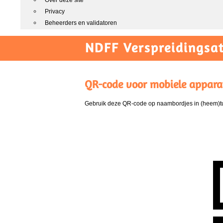
Over deze site
Privacy
Beheerders en validatoren
NDFF Verspreidingsat
QR-code voor mobiele appara
Gebruik deze QR-code op naambordjes in (heem)tui