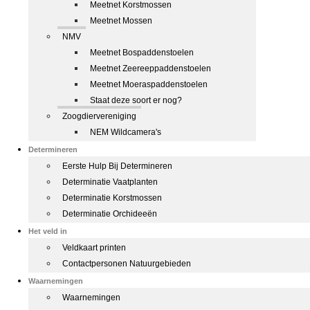
Meetnet Korstmossen
Meetnet Mossen
NMV
Meetnet Bospaddenstoelen
Meetnet Zeereeppaddenstoelen
Meetnet Moeraspaddenstoelen
Staat deze soort er nog?
Zoogdiervereniging
NEM Wildcamera's
Determineren
Eerste Hulp Bij Determineren
Determinatie Vaatplanten
Determinatie Korstmossen
Determinatie Orchideeën
Het veld in
Veldkaart printen
Contactpersonen Natuurgebieden
Waarnemingen
Waarnemingen