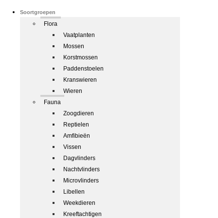
Soortgroepen
Flora
Vaatplanten
Mossen
Korstmossen
Paddenstoelen
Kranswieren
Wieren
Fauna
Zoogdieren
Reptielen
Amfibieën
Vissen
Dagvlinders
Nachtvlinders
Microvlinders
Libellen
Weekdieren
Kreeftachtigen