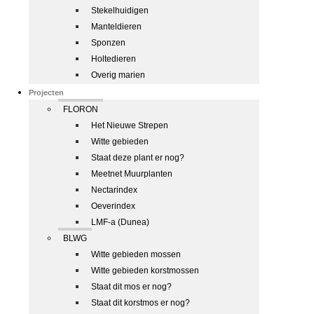
Stekelhuidigen
Manteldieren
Sponzen
Holtedieren
Overig marien
Projecten
FLORON
Het Nieuwe Strepen
Witte gebieden
Staat deze plant er nog?
Meetnet Muurplanten
Nectarindex
Oeverindex
LMF-a (Dunea)
BLWG
Witte gebieden mossen
Witte gebieden korstmossen
Staat dit mos er nog?
Staat dit korstmos er nog?