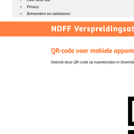
Over deze site
Privacy
Beheerders en validatoren
NDFF Verspreidingsat
QR-code voor mobiele appara
Gebruik deze QR-code op naambordjes in (heem)tui