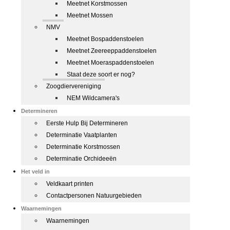
Meetnet Korstmossen
Meetnet Mossen
NMV
Meetnet Bospaddenstoelen
Meetnet Zeereeppaddenstoelen
Meetnet Moeraspaddenstoelen
Staat deze soort er nog?
Zoogdiervereniging
NEM Wildcamera's
Determineren
Eerste Hulp Bij Determineren
Determinatie Vaatplanten
Determinatie Korstmossen
Determinatie Orchideeën
Het veld in
Veldkaart printen
Contactpersonen Natuurgebieden
Waarnemingen
Waarnemingen