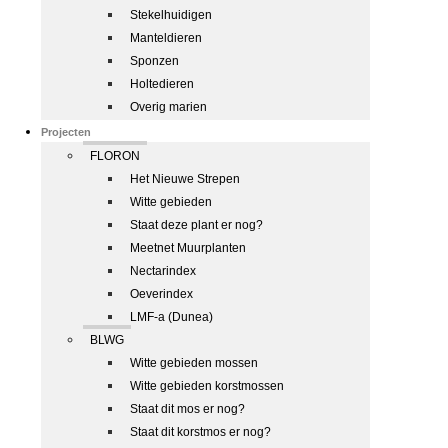
Stekelhuidigen
Manteldieren
Sponzen
Holtedieren
Overig marien
Projecten
FLORON
Het Nieuwe Strepen
Witte gebieden
Staat deze plant er nog?
Meetnet Muurplanten
Nectarindex
Oeverindex
LMF-a (Dunea)
BLWG
Witte gebieden mossen
Witte gebieden korstmossen
Staat dit mos er nog?
Staat dit korstmos er nog?