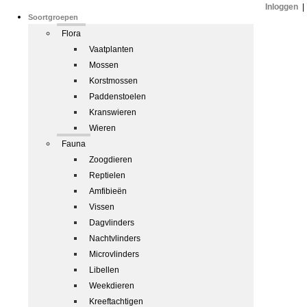
Inloggen
|
Soortgroepen
Flora
Vaatplanten
Mossen
Korstmossen
Paddenstoelen
Kranswieren
Wieren
Fauna
Zoogdieren
Reptielen
Amfibieën
Vissen
Dagvlinders
Nachtvlinders
Microvlinders
Libellen
Weekdieren
Kreeftachtigen