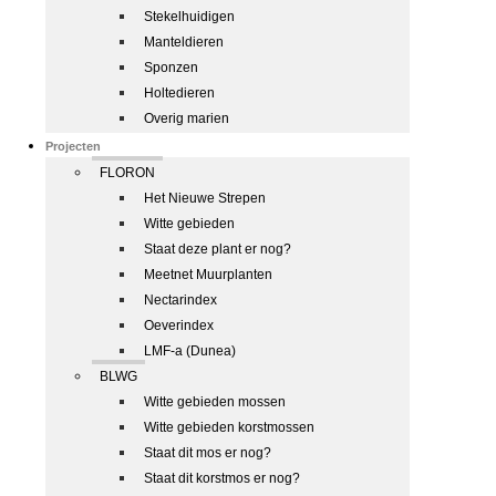
Stekelhuidigen
Manteldieren
Sponzen
Holtedieren
Overig marien
Projecten
FLORON
Het Nieuwe Strepen
Witte gebieden
Staat deze plant er nog?
Meetnet Muurplanten
Nectarindex
Oeverindex
LMF-a (Dunea)
BLWG
Witte gebieden mossen
Witte gebieden korstmossen
Staat dit mos er nog?
Staat dit korstmos er nog?