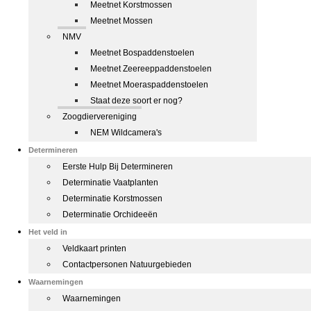
Meetnet Korstmossen
Meetnet Mossen
NMV
Meetnet Bospaddenstoelen
Meetnet Zeereeppaddenstoelen
Meetnet Moeraspaddenstoelen
Staat deze soort er nog?
Zoogdiervereniging
NEM Wildcamera's
Determineren
Eerste Hulp Bij Determineren
Determinatie Vaatplanten
Determinatie Korstmossen
Determinatie Orchideeën
Het veld in
Veldkaart printen
Contactpersonen Natuurgebieden
Waarnemingen
Waarnemingen