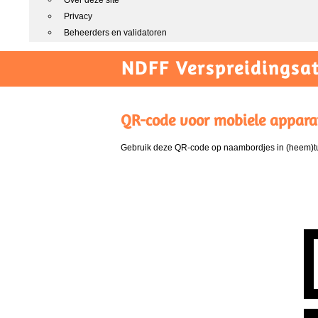
Over deze site
Privacy
Beheerders en validatoren
NDFF Verspreidingsat
QR-code voor mobiele appara
Gebruik deze QR-code op naambordjes in (heem)tui