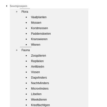
Soortgroepen
Flora
Vaatplanten
Mossen
Korstmossen
Paddenstoelen
Kranswieren
Wieren
Fauna
Zoogdieren
Reptielen
Amfibieën
Vissen
Dagvlinders
Nachtvlinders
Microvlinders
Libellen
Weekdieren
Kreeftachtigen