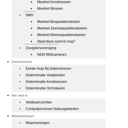
Meetnet Korstmossen
Meetnet Mossen
NMV
Meetnet Bospaddenstoelen
Meetnet Zeereeppaddenstoelen
Meetnet Moeraspaddenstoelen
Staat deze soort er nog?
Zoogdiervereniging
NEM Wildcamera's
Determineren
Eerste Hulp Bij Determineren
Determinatie Vaatplanten
Determinatie Korstmossen
Determinatie Orchideeën
Het veld in
Veldkaart printen
Contactpersonen Natuurgebieden
Waarnemingen
Waarnemingen