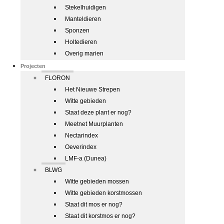
Stekelhuidigen
Manteldieren
Sponzen
Holtedieren
Overig marien
Projecten
FLORON
Het Nieuwe Strepen
Witte gebieden
Staat deze plant er nog?
Meetnet Muurplanten
Nectarindex
Oeverindex
LMF-a (Dunea)
BLWG
Witte gebieden mossen
Witte gebieden korstmossen
Staat dit mos er nog?
Staat dit korstmos er nog?