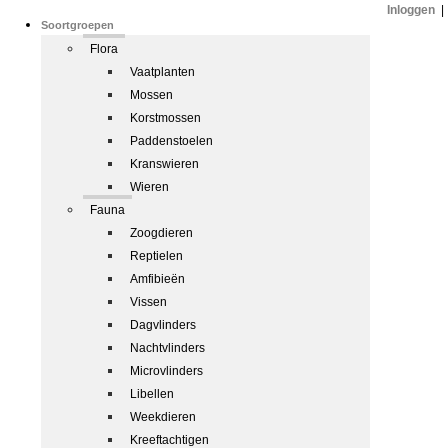
Inloggen
|
Soortgroepen
Flora
Vaatplanten
Mossen
Korstmossen
Paddenstoelen
Kranswieren
Wieren
Fauna
Zoogdieren
Reptielen
Amfibieën
Vissen
Dagvlinders
Nachtvlinders
Microvlinders
Libellen
Weekdieren
Kreeftachtigen