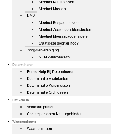
Meetnet Korstmossen
Meetnet Mossen
NMV
Meetnet Bospaddenstoelen
Meetnet Zeereeppaddenstoelen
Meetnet Moeraspaddenstoelen
Staat deze soort er nog?
Zoogdiervereniging
NEM Wildcamera's
Determineren
Eerste Hulp Bij Determineren
Determinatie Vaatplanten
Determinatie Korstmossen
Determinatie Orchideeën
Het veld in
Veldkaart printen
Contactpersonen Natuurgebieden
Waarnemingen
Waarnemingen