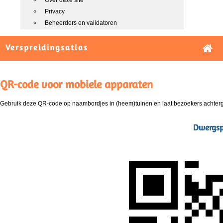
Over deze site
Privacy
Beheerders en validatoren
Verspreidingsatlas
QR-code voor mobiele apparaten
Gebruik deze QR-code op naambordjes in (heem)tuinen en laat bezoekers achterg
Dwergsp