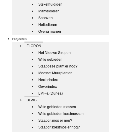
Stekelhuidigen
Manteldieren
Sponzen
Holtedieren
Overig marien
Projecten
FLORON
Het Nieuwe Strepen
Witte gebieden
Staat deze plant er nog?
Meetnet Muurplanten
Nectarindex
Oeverindex
LMF-a (Dunea)
BLWG
Witte gebieden mossen
Witte gebieden korstmossen
Staat dit mos er nog?
Staat dit korstmos er nog?