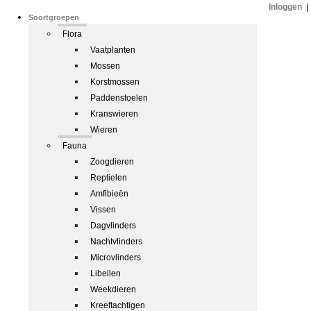
Inloggen
|
Soortgroepen
Flora
Vaatplanten
Mossen
Korstmossen
Paddenstoelen
Kranswieren
Wieren
Fauna
Zoogdieren
Reptielen
Amfibieën
Vissen
Dagvlinders
Nachtvlinders
Microvlinders
Libellen
Weekdieren
Kreeftachtigen