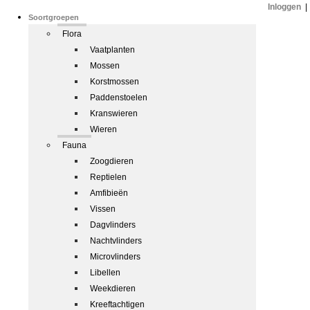
Inloggen
|
Soortgroepen
Flora
Vaatplanten
Mossen
Korstmossen
Paddenstoelen
Kranswieren
Wieren
Fauna
Zoogdieren
Reptielen
Amfibieën
Vissen
Dagvlinders
Nachtvlinders
Microvlinders
Libellen
Weekdieren
Kreeftachtigen