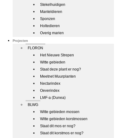
Stekelhuidigen
Manteldieren
Sponzen
Holtedieren
Overig marien
Projecten
FLORON
Het Nieuwe Strepen
Witte gebieden
Staat deze plant er nog?
Meetnet Muurplanten
Nectarindex
Oeverindex
LMF-a (Dunea)
BLWG
Witte gebieden mossen
Witte gebieden korstmossen
Staat dit mos er nog?
Staat dit korstmos er nog?