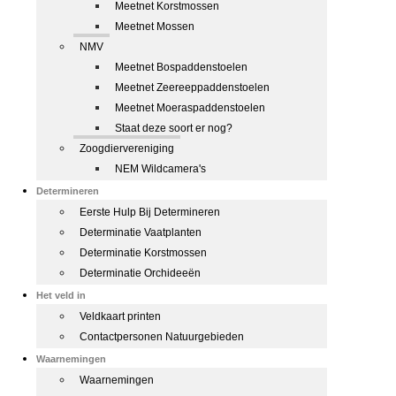
Meetnet Korstmossen
Meetnet Mossen
NMV
Meetnet Bospaddenstoelen
Meetnet Zeereeppaddenstoelen
Meetnet Moeraspaddenstoelen
Staat deze soort er nog?
Zoogdiervereniging
NEM Wildcamera's
Determineren
Eerste Hulp Bij Determineren
Determinatie Vaatplanten
Determinatie Korstmossen
Determinatie Orchideeën
Het veld in
Veldkaart printen
Contactpersonen Natuurgebieden
Waarnemingen
Waarnemingen