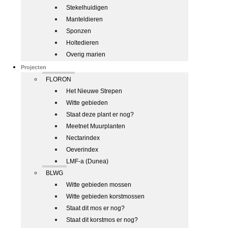
Stekelhuidigen
Manteldieren
Sponzen
Holtedieren
Overig marien
Projecten
FLORON
Het Nieuwe Strepen
Witte gebieden
Staat deze plant er nog?
Meetnet Muurplanten
Nectarindex
Oeverindex
LMF-a (Dunea)
BLWG
Witte gebieden mossen
Witte gebieden korstmossen
Staat dit mos er nog?
Staat dit korstmos er nog?