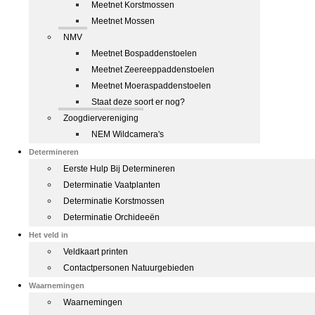
Meetnet Korstmossen
Meetnet Mossen
NMV
Meetnet Bospaddenstoelen
Meetnet Zeereeppaddenstoelen
Meetnet Moeraspaddenstoelen
Staat deze soort er nog?
Zoogdiervereniging
NEM Wildcamera's
Determineren
Eerste Hulp Bij Determineren
Determinatie Vaatplanten
Determinatie Korstmossen
Determinatie Orchideeën
Het veld in
Veldkaart printen
Contactpersonen Natuurgebieden
Waarnemingen
Waarnemingen