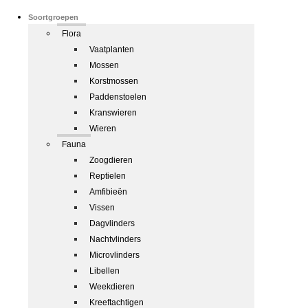
Soortgroepen
Flora
Vaatplanten
Mossen
Korstmossen
Paddenstoelen
Kranswieren
Wieren
Fauna
Zoogdieren
Reptielen
Amfibieën
Vissen
Dagvlinders
Nachtvlinders
Microvlinders
Libellen
Weekdieren
Kreeftachtigen