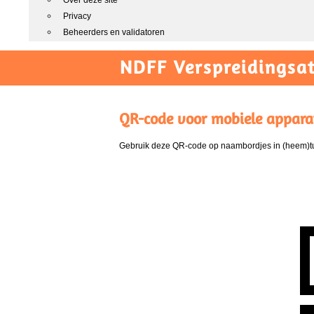
Over deze site
Privacy
Beheerders en validatoren
NDFF Verspreidingsat
QR-code voor mobiele appara
Gebruik deze QR-code op naambordjes in (heem)tui