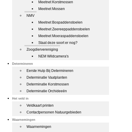
Meetnet Korstmossen
Meetnet Mossen
NMV
Meetnet Bospaddenstoelen
Meetnet Zeereeppaddenstoelen
Meetnet Moeraspaddenstoelen
Staat deze soort er nog?
Zoogdiervereniging
NEM Wildcamera's
Determineren
Eerste Hulp Bij Determineren
Determinatie Vaatplanten
Determinatie Korstmossen
Determinatie Orchideeën
Het veld in
Veldkaart printen
Contactpersonen Natuurgebieden
Waarnemingen
Waarnemingen