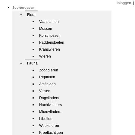
Inloggen
|
Soortgroepen
Flora
Vaatplanten
Mossen
Korstmossen
Paddenstoelen
Kranswieren
Wieren
Fauna
Zoogdieren
Reptielen
Amfibieën
Vissen
Dagvlinders
Nachtvlinders
Microvlinders
Libellen
Weekdieren
Kreeftachtigen