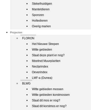
Stekelhuidigen
Manteldieren
Sponzen
Holtedieren
Overig marien
Projecten
FLORON
Het Nieuwe Strepen
Witte gebieden
Staat deze plant er nog?
Meetnet Muurplanten
Nectarindex
Oeverindex
LMF-a (Dunea)
BLWG
Witte gebieden mossen
Witte gebieden korstmossen
Staat dit mos er nog?
Staat dit korstmos er nog?