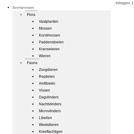
Inloggen
|
Soortgroepen
Flora
Vaatplanten
Mossen
Korstmossen
Paddenstoelen
Kranswieren
Wieren
Fauna
Zoogdieren
Reptielen
Amfibieën
Vissen
Dagvlinders
Nachtvlinders
Microvlinders
Libellen
Weekdieren
Kreeftachtigen