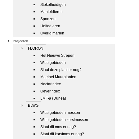
Stekelhuidigen
Manteldieren
Sponzen
Holtedieren
Overig marien
Projecten
FLORON
Het Nieuwe Strepen
Witte gebieden
Staat deze plant er nog?
Meetnet Muurplanten
Nectarindex
Oeverindex
LMF-a (Dunea)
BLWG
Witte gebieden mossen
Witte gebieden korstmossen
Staat dit mos er nog?
Staat dit korstmos er nog?