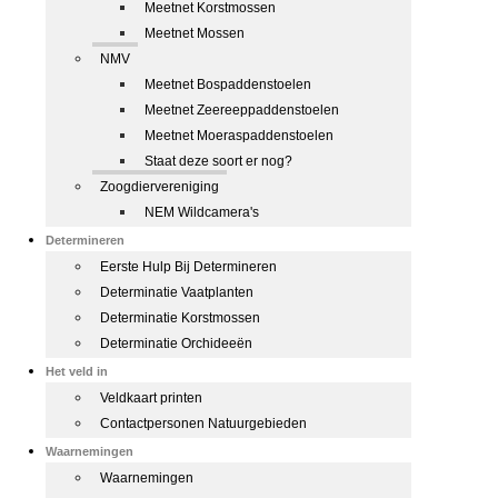
Meetnet Korstmossen
Meetnet Mossen
NMV
Meetnet Bospaddenstoelen
Meetnet Zeereeppaddenstoelen
Meetnet Moeraspaddenstoelen
Staat deze soort er nog?
Zoogdiervereniging
NEM Wildcamera's
Determineren
Eerste Hulp Bij Determineren
Determinatie Vaatplanten
Determinatie Korstmossen
Determinatie Orchideeën
Het veld in
Veldkaart printen
Contactpersonen Natuurgebieden
Waarnemingen
Waarnemingen