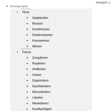
Inloggen
|
Soortgroepen
Flora
Vaatplanten
Mossen
Korstmossen
Paddenstoelen
Kranswieren
Wieren
Fauna
Zoogdieren
Reptielen
Amfibieën
Vissen
Dagvlinders
Nachtvlinders
Microvlinders
Libellen
Weekdieren
Kreeftachtigen