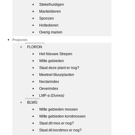
Stekelhuidigen
Manteldieren
Sponzen
Holtedieren
Overig marien
Projecten
FLORON
Het Nieuwe Strepen
Witte gebieden
Staat deze plant er nog?
Meetnet Muurplanten
Nectarindex
Oeverindex
LMF-a (Dunea)
BLWG
Witte gebieden mossen
Witte gebieden korstmossen
Staat dit mos er nog?
Staat dit korstmos er nog?