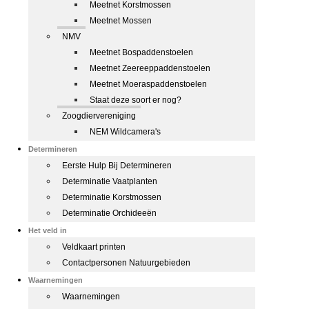
Meetnet Korstmossen
Meetnet Mossen
NMV
Meetnet Bospaddenstoelen
Meetnet Zeereeppaddenstoelen
Meetnet Moeraspaddenstoelen
Staat deze soort er nog?
Zoogdiervereniging
NEM Wildcamera's
Determineren
Eerste Hulp Bij Determineren
Determinatie Vaatplanten
Determinatie Korstmossen
Determinatie Orchideeën
Het veld in
Veldkaart printen
Contactpersonen Natuurgebieden
Waarnemingen
Waarnemingen