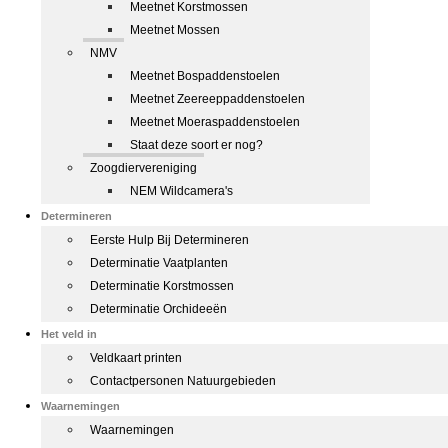
Meetnet Korstmossen
Meetnet Mossen
NMV
Meetnet Bospaddenstoelen
Meetnet Zeereeppaddenstoelen
Meetnet Moeraspaddenstoelen
Staat deze soort er nog?
Zoogdiervereniging
NEM Wildcamera's
Determineren
Eerste Hulp Bij Determineren
Determinatie Vaatplanten
Determinatie Korstmossen
Determinatie Orchideeën
Het veld in
Veldkaart printen
Contactpersonen Natuurgebieden
Waarnemingen
Waarnemingen