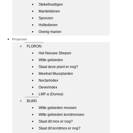
Stekelhuidigen
Manteldieren
Sponzen
Holtedieren
Overig marien
Projecten
FLORON
Het Nieuwe Strepen
Witte gebieden
Staat deze plant er nog?
Meetnet Muurplanten
Nectarindex
Oeverindex
LMF-a (Dunea)
BLWG
Witte gebieden mossen
Witte gebieden korstmossen
Staat dit mos er nog?
Staat dit korstmos er nog?