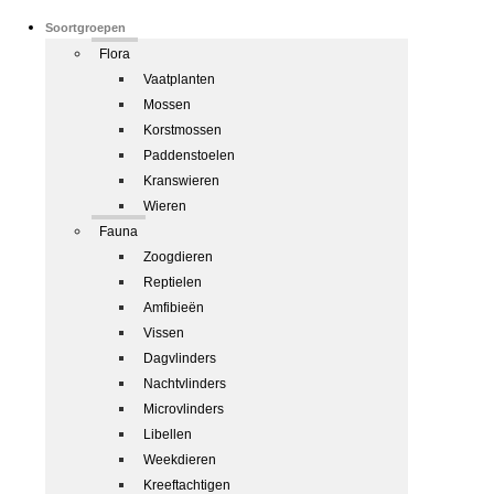
Soortgroepen
Flora
Vaatplanten
Mossen
Korstmossen
Paddenstoelen
Kranswieren
Wieren
Fauna
Zoogdieren
Reptielen
Amfibieën
Vissen
Dagvlinders
Nachtvlinders
Microvlinders
Libellen
Weekdieren
Kreeftachtigen