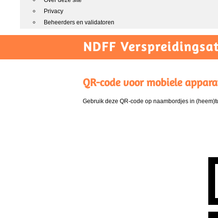
Over deze site
Privacy
Beheerders en validatoren
NDFF Verspreidingsat
QR-code voor mobiele appara
Gebruik deze QR-code op naambordjes in (heem)tui