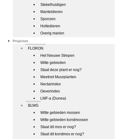
Stekelhuidigen
Manteldieren
Sponzen
Holtedieren
Overig marien
Projecten
FLORON
Het Nieuwe Strepen
Witte gebieden
Staat deze plant er nog?
Meetnet Muurplanten
Nectarindex
Oeverindex
LMF-a (Dunea)
BLWG
Witte gebieden mossen
Witte gebieden korstmossen
Staat dit mos er nog?
Staat dit korstmos er nog?