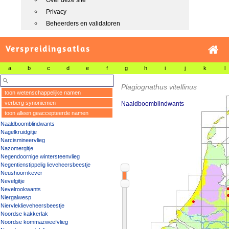
Over deze site
Privacy
Beheerders en validatoren
Verspreidingsatlas
a
b
c
d
e
f
g
h
i
j
k
l
Plagiognathus vitellinus
toon wetenschappelijke namen
verberg synoniemen
Naaldboomblindwants
toon alleen geaccepteerde namen
Naaldboomblindwants
Nagelkruidgitje
Narcismineervlieg
Nazomergitje
Negendoornige wintersteenvlieg
Negentienstippelig lieveheersbeestje
Neushoornkever
Nevelgitje
Nevelrookwants
Niergalwesp
Niervleklieveheersbeestje
Noordse kakkerlak
Noordse kommazweefvlieg