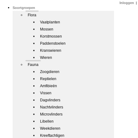
Inloggen
|
Soortgroepen
Flora
Vaatplanten
Mossen
Korstmossen
Paddenstoelen
Kranswieren
Wieren
Fauna
Zoogdieren
Reptielen
Amfibieën
Vissen
Dagvlinders
Nachtvlinders
Microvlinders
Libellen
Weekdieren
Kreeftachtigen