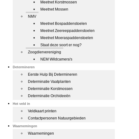
Meetnet Korstmossen
Meetnet Mossen
NMV
Meetnet Bospaddenstoelen
Meetnet Zeereeppaddenstoelen
Meetnet Moeraspaddenstoelen
Staat deze soort er nog?
Zoogdiervereniging
NEM Wildcamera's
Determineren
Eerste Hulp Bij Determineren
Determinatie Vaatplanten
Determinatie Korstmossen
Determinatie Orchideeën
Het veld in
Veldkaart printen
Contactpersonen Natuurgebieden
Waarnemingen
Waarnemingen