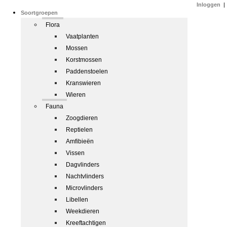
Inloggen
|
Soortgroepen
Flora
Vaatplanten
Mossen
Korstmossen
Paddenstoelen
Kranswieren
Wieren
Fauna
Zoogdieren
Reptielen
Amfibieën
Vissen
Dagvlinders
Nachtvlinders
Microvlinders
Libellen
Weekdieren
Kreeftachtigen