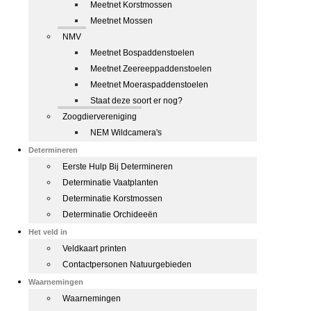
Meetnet Korstmossen
Meetnet Mossen
NMV
Meetnet Bospaddenstoelen
Meetnet Zeereeppaddenstoelen
Meetnet Moeraspaddenstoelen
Staat deze soort er nog?
Zoogdiervereniging
NEM Wildcamera's
Determineren
Eerste Hulp Bij Determineren
Determinatie Vaatplanten
Determinatie Korstmossen
Determinatie Orchideeën
Het veld in
Veldkaart printen
Contactpersonen Natuurgebieden
Waarnemingen
Waarnemingen