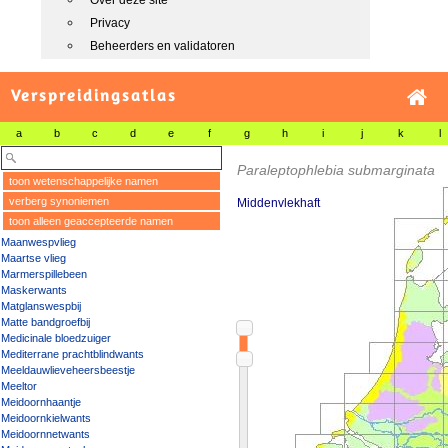
Over deze site
Privacy
Beheerders en validatoren
Verspreidingsatlas
a
b
c
d
e
f
g
h
i
j
k
l
Paraleptophlebia submarginata
toon wetenschappelijke namen
verberg synoniemen
Middenvlekhaft
toon alleen geaccepteerde namen
Maanwespvlieg
Maartse vlieg
Marmerspillebeen
Maskerwants
Matglanswespbij
Matte bandgroefbij
Medicinale bloedzuiger
Mediterrane prachtblindwants
Meeldauwlieveheersbeestje
Meeltor
Meidoornhaantje
Meidoornkielwants
Meidoornnetwants