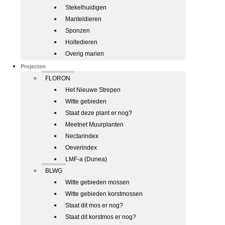
Stekelhuidigen
Manteldieren
Sponzen
Holtedieren
Overig marien
Projecten
FLORON
Het Nieuwe Strepen
Witte gebieden
Staat deze plant er nog?
Meetnet Muurplanten
Nectarindex
Oeverindex
LMF-a (Dunea)
BLWG
Witte gebieden mossen
Witte gebieden korstmossen
Staat dit mos er nog?
Staat dit korstmos er nog?