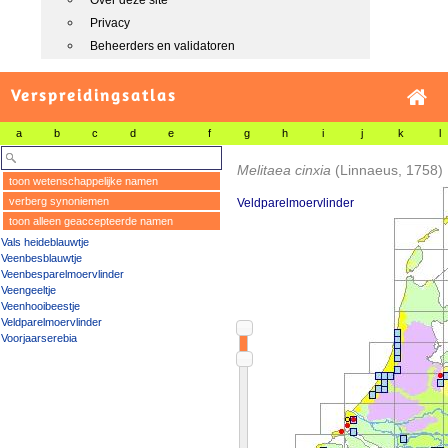
Over deze site
Privacy
Beheerders en validatoren
Verspreidingsatlas
a
b
c
d
e
f
g
h
i
j
k
l
Melitaea cinxia
(Linnaeus, 1758)
toon wetenschappelijke namen
verberg synoniemen
Veldparelmoervlinder
toon alleen geaccepteerde namen
Vals heideblauwtje
Veenbesblauwtje
Veenbesparelmoervlinder
Veengeeltje
Veenhooibeestje
Veldparelmoervlinder
Voorjaarserebia