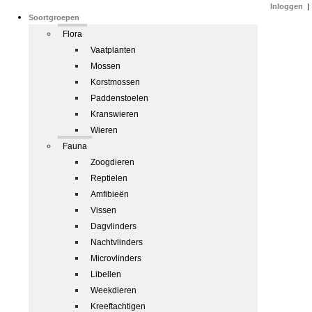
Inloggen
|
Soortgroepen
Flora
Vaatplanten
Mossen
Korstmossen
Paddenstoelen
Kranswieren
Wieren
Fauna
Zoogdieren
Reptielen
Amfibieën
Vissen
Dagvlinders
Nachtvlinders
Microvlinders
Libellen
Weekdieren
Kreeftachtigen