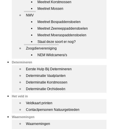
Meetnet Korstmossen
Meetnet Mossen
NMV
Meetnet Bospaddenstoelen
Meetnet Zeereeppaddenstoelen
Meetnet Moeraspaddenstoelen
Staat deze soort er nog?
Zoogdiervereniging
NEM Wildcamera's
Determineren
Eerste Hulp Bij Determineren
Determinatie Vaatplanten
Determinatie Korstmossen
Determinatie Orchideeën
Het veld in
Veldkaart printen
Contactpersonen Natuurgebieden
Waarnemingen
Waarnemingen