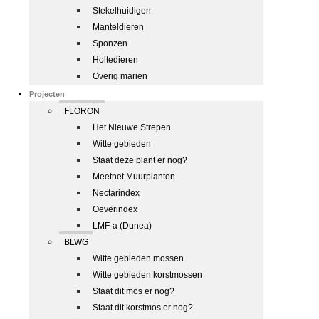
Stekelhuidigen
Manteldieren
Sponzen
Holtedieren
Overig marien
Projecten
FLORON
Het Nieuwe Strepen
Witte gebieden
Staat deze plant er nog?
Meetnet Muurplanten
Nectarindex
Oeverindex
LMF-a (Dunea)
BLWG
Witte gebieden mossen
Witte gebieden korstmossen
Staat dit mos er nog?
Staat dit korstmos er nog?