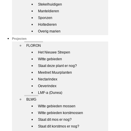
Stekelhuidigen
Manteldieren
Sponzen
Holtedieren
Overig marien
Projecten
FLORON
Het Nieuwe Strepen
Witte gebieden
Staat deze plant er nog?
Meetnet Muurplanten
Nectarindex
Oeverindex
LMF-a (Dunea)
BLWG
Witte gebieden mossen
Witte gebieden korstmossen
Staat dit mos er nog?
Staat dit korstmos er nog?