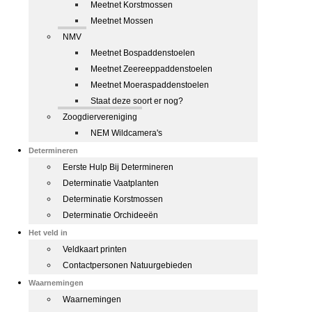
Meetnet Korstmossen
Meetnet Mossen
NMV
Meetnet Bospaddenstoelen
Meetnet Zeereeppaddenstoelen
Meetnet Moeraspaddenstoelen
Staat deze soort er nog?
Zoogdiervereniging
NEM Wildcamera's
Determineren
Eerste Hulp Bij Determineren
Determinatie Vaatplanten
Determinatie Korstmossen
Determinatie Orchideeën
Het veld in
Veldkaart printen
Contactpersonen Natuurgebieden
Waarnemingen
Waarnemingen