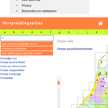
Over deze site
Privacy
Beheerders en validatoren
Verspreidingsatlas
a
b
c
d
e
f
g
h
i
j
k
l
Dryas iulia
toon wetenschappelijke namen
verberg synoniemen
Oranje passiebloemvlinder
toon alleen geaccepteerde namen
Oostelijke vos
Oranje luzernevlinder
Oranje passiebloemvlinder
Oranje steppevlinder
Oranje zandoogje
Oranjetipje