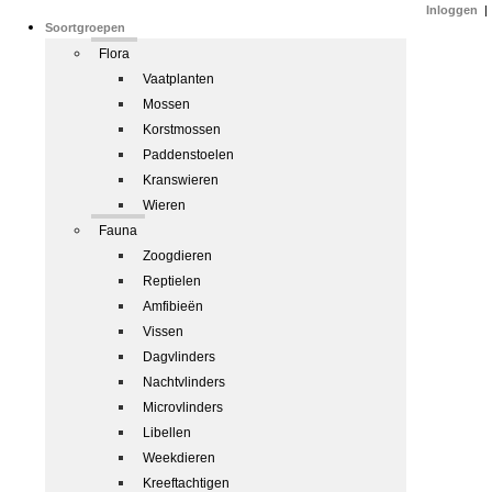
Inloggen
|
Soortgroepen
Flora
Vaatplanten
Mossen
Korstmossen
Paddenstoelen
Kranswieren
Wieren
Fauna
Zoogdieren
Reptielen
Amfibieën
Vissen
Dagvlinders
Nachtvlinders
Microvlinders
Libellen
Weekdieren
Kreeftachtigen