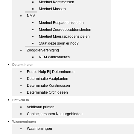
Meetnet Korstmossen
Meetnet Mossen
NMV
Meetnet Bospaddenstoelen
Meetnet Zeereeppaddenstoelen
Meetnet Moeraspaddenstoelen
Staat deze soort er nog?
Zoogdiervereniging
NEM Wildcamera's
Determineren
Eerste Hulp Bij Determineren
Determinatie Vaatplanten
Determinatie Korstmossen
Determinatie Orchideeën
Het veld in
Veldkaart printen
Contactpersonen Natuurgebieden
Waarnemingen
Waarnemingen