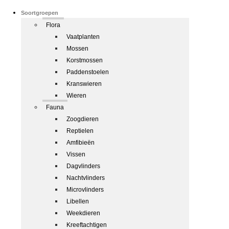
Soortgroepen
Flora
Vaatplanten
Mossen
Korstmossen
Paddenstoelen
Kranswieren
Wieren
Fauna
Zoogdieren
Reptielen
Amfibieën
Vissen
Dagvlinders
Nachtvlinders
Microvlinders
Libellen
Weekdieren
Kreeftachtigen