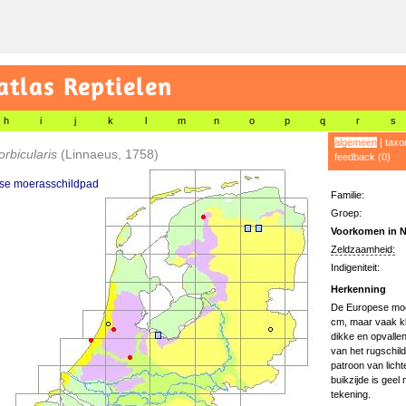
tlas Reptielen
h
i
j
k
l
m
n
o
p
q
r
s
algemeen
|
taxo
rbicularis
(Linnaeus, 1758)
feedback (0)
se moerasschildpad
Familie:
Groep:
Voorkomen in N
Zeldzaamheid:
Indigeniteit:
Herkenning
De Europese moer
cm, maar vaak kle
dikke en opvalle
van het rugschild 
patroon van licht
buikzijde is geel
tekening.