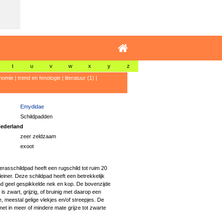
t
u
v
w
x
y
z
nomie
|
trend en fenologie
|
literatuur (1)
|
Emydidae
Schildpadden
ederland
zeer zeldzaam
exoot
asschildpad heeft een rugschild tot ruim 20
iner. Deze schildpad heeft een betrekkelijk
nd geel gespikkelde nek en kop. De bovenzijde
is zwart, grijzig, of bruinig met daarop een
e, meestal gelige vlekjes en/of streepjes. De
 met in meer of mindere mate grijze tot zwarte