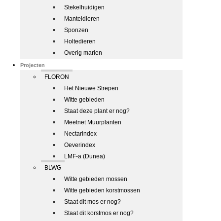
Stekelhuidigen
Manteldieren
Sponzen
Holtedieren
Overig marien
Projecten
FLORON
Het Nieuwe Strepen
Witte gebieden
Staat deze plant er nog?
Meetnet Muurplanten
Nectarindex
Oeverindex
LMF-a (Dunea)
BLWG
Witte gebieden mossen
Witte gebieden korstmossen
Staat dit mos er nog?
Staat dit korstmos er nog?