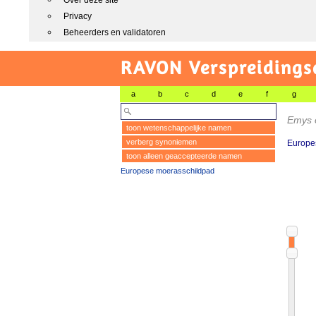
Over deze site
Privacy
Beheerders en validatoren
RAVON Verspreidingsa
a
b
c
d
e
f
g
Emys o
toon wetenschappelijke namen
verberg synoniemen
Europe
toon alleen geaccepteerde namen
Europese moerasschildpad