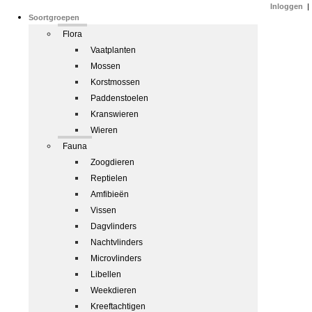
Inloggen
|
Soortgroepen
Flora
Vaatplanten
Mossen
Korstmossen
Paddenstoelen
Kranswieren
Wieren
Fauna
Zoogdieren
Reptielen
Amfibieën
Vissen
Dagvlinders
Nachtvlinders
Microvlinders
Libellen
Weekdieren
Kreeftachtigen