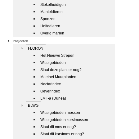
Stekelhuidigen
Manteldieren
Sponzen
Holtedieren
Overig marien
Projecten
FLORON
Het Nieuwe Strepen
Witte gebieden
Staat deze plant er nog?
Meetnet Muurplanten
Nectarindex
Oeverindex
LMF-a (Dunea)
BLWG
Witte gebieden mossen
Witte gebieden korstmossen
Staat dit mos er nog?
Staat dit korstmos er nog?