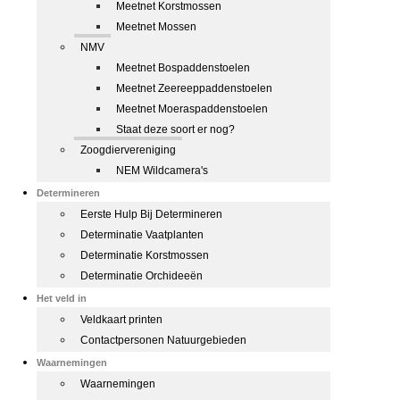
Meetnet Korstmossen
Meetnet Mossen
NMV
Meetnet Bospaddenstoelen
Meetnet Zeereeppaddenstoelen
Meetnet Moeraspaddenstoelen
Staat deze soort er nog?
Zoogdiervereniging
NEM Wildcamera's
Determineren
Eerste Hulp Bij Determineren
Determinatie Vaatplanten
Determinatie Korstmossen
Determinatie Orchideeën
Het veld in
Veldkaart printen
Contactpersonen Natuurgebieden
Waarnemingen
Waarnemingen