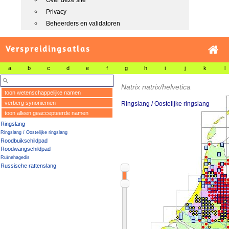
Over deze site
Privacy
Beheerders en validatoren
Verspreidingsatlas
a
b
c
d
e
f
g
h
i
j
k
l
Natrix natrix/helvetica
toon wetenschappelijke namen
verberg synoniemen
Ringslang / Oostelijke ringslang
toon alleen geaccepteerde namen
Ringslang
Ringslang / Oostelijke ringslang
Roodbuikschildpad
Roodwangschildpad
Ruïnehagedis
Russische rattenslang