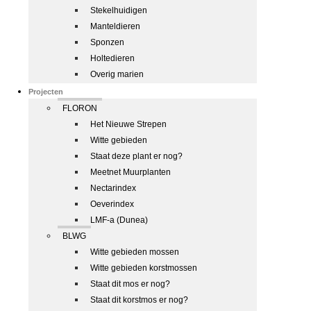
Stekelhuidigen
Manteldieren
Sponzen
Holtedieren
Overig marien
Projecten
FLORON
Het Nieuwe Strepen
Witte gebieden
Staat deze plant er nog?
Meetnet Muurplanten
Nectarindex
Oeverindex
LMF-a (Dunea)
BLWG
Witte gebieden mossen
Witte gebieden korstmossen
Staat dit mos er nog?
Staat dit korstmos er nog?