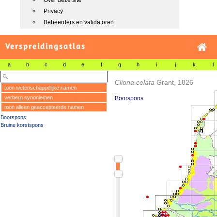
Over deze site
Privacy
Beheerders en validatoren
Verspreidingsatlas
a
b
c
d
e
f
g
h
i
j
k
l
Cliona celata
Grant, 1826
toon wetenschappelijke namen
verberg synoniemen
Boorspons
toon alleen geaccepteerde namen
Boorspons
Bruine korstspons