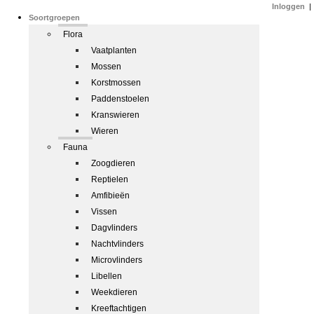
Inloggen
|
Soortgroepen
Flora
Vaatplanten
Mossen
Korstmossen
Paddenstoelen
Kranswieren
Wieren
Fauna
Zoogdieren
Reptielen
Amfibieën
Vissen
Dagvlinders
Nachtvlinders
Microvlinders
Libellen
Weekdieren
Kreeftachtigen