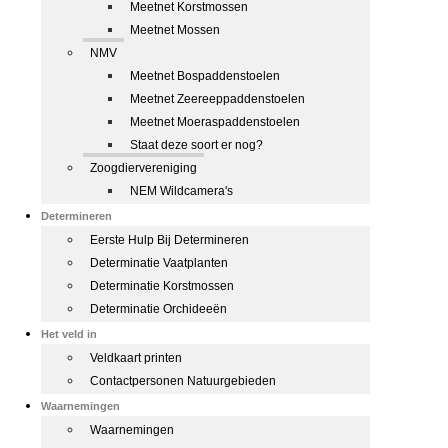
Meetnet Korstmossen
Meetnet Mossen
NMV
Meetnet Bospaddenstoelen
Meetnet Zeereeppaddenstoelen
Meetnet Moeraspaddenstoelen
Staat deze soort er nog?
Zoogdiervereniging
NEM Wildcamera's
Determineren
Eerste Hulp Bij Determineren
Determinatie Vaatplanten
Determinatie Korstmossen
Determinatie Orchideeën
Het veld in
Veldkaart printen
Contactpersonen Natuurgebieden
Waarnemingen
Waarnemingen