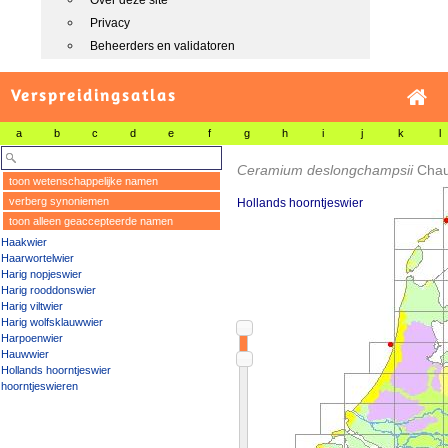
Over deze site
Privacy
Beheerders en validatoren
Verspreidingsatlas
a
b
c
d
e
f
g
h
i
j
k
l
Ceramium deslongchampsii
Chau
toon wetenschappelijke namen
verberg synoniemen
Hollands hoorntjeswier
toon alleen geaccepteerde namen
Haakwier
Haarwortelwier
Harig nopjeswier
Harig rooddonswier
Harig viltwier
Harig wolfsklauwwier
Harpoenwier
Hauwwier
Hollands hoorntjeswier
hoorntjeswieren