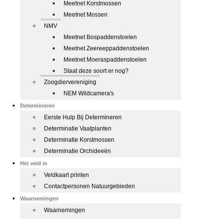
Meetnet Korstmossen
Meetnet Mossen
NMV
Meetnet Bospaddenstoelen
Meetnet Zeereeppaddenstoelen
Meetnet Moeraspaddenstoelen
Staat deze soort er nog?
Zoogdiervereniging
NEM Wildcamera's
Determineren
Eerste Hulp Bij Determineren
Determinatie Vaatplanten
Determinatie Korstmossen
Determinatie Orchideeën
Het veld in
Veldkaart printen
Contactpersonen Natuurgebieden
Waarnemingen
Waarnemingen