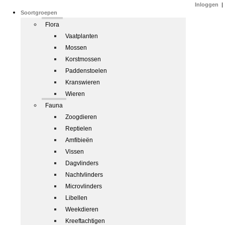
Inloggen
|
Soortgroepen
Flora
Vaatplanten
Mossen
Korstmossen
Paddenstoelen
Kranswieren
Wieren
Fauna
Zoogdieren
Reptielen
Amfibieën
Vissen
Dagvlinders
Nachtvlinders
Microvlinders
Libellen
Weekdieren
Kreeftachtigen