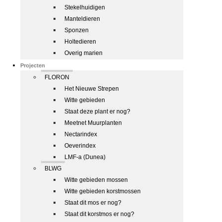
Stekelhuidigen
Manteldieren
Sponzen
Holtedieren
Overig marien
Projecten
FLORON
Het Nieuwe Strepen
Witte gebieden
Staat deze plant er nog?
Meetnet Muurplanten
Nectarindex
Oeverindex
LMF-a (Dunea)
BLWG
Witte gebieden mossen
Witte gebieden korstmossen
Staat dit mos er nog?
Staat dit korstmos er nog?