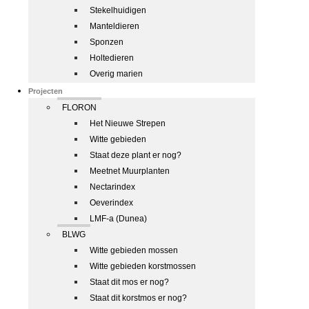
Stekelhuidigen
Manteldieren
Sponzen
Holtedieren
Overig marien
Projecten
FLORON
Het Nieuwe Strepen
Witte gebieden
Staat deze plant er nog?
Meetnet Muurplanten
Nectarindex
Oeverindex
LMF-a (Dunea)
BLWG
Witte gebieden mossen
Witte gebieden korstmossen
Staat dit mos er nog?
Staat dit korstmos er nog?