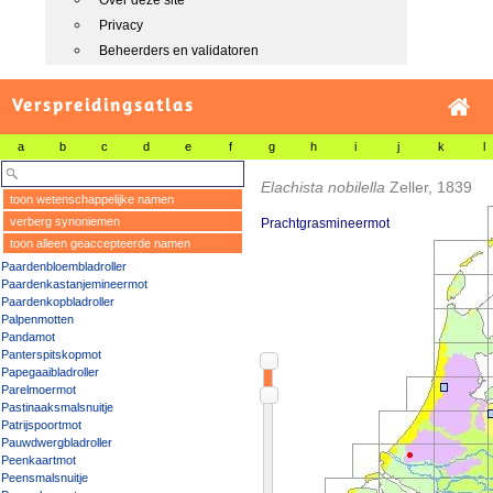
Over deze site
Privacy
Beheerders en validatoren
Verspreidingsatlas
a
b
c
d
e
f
g
h
i
j
k
l
Elachista nobilella
Zeller, 1839
toon wetenschappelijke namen
verberg synoniemen
Prachtgrasmineermot
toon alleen geaccepteerde namen
Paardenbloembladroller
Paardenkastanjemineermot
Paardenkopbladroller
Palpenmotten
Pandamot
Panterspitskopmot
Papegaaibladroller
Parelmoermot
Pastinaaksmalsnuitje
Patrijspoortmot
Pauwdwergbladroller
Peenkaartmot
Peensmalsnuitje