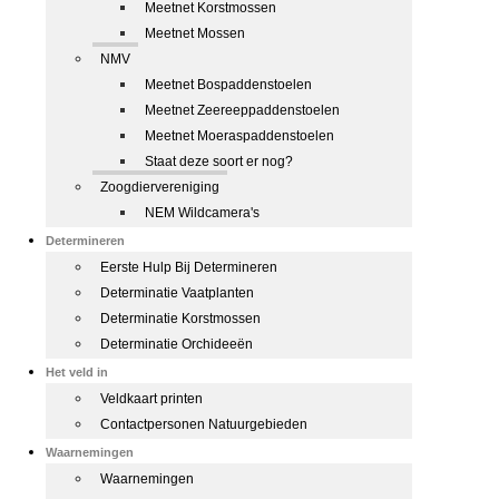
Meetnet Korstmossen
Meetnet Mossen
NMV
Meetnet Bospaddenstoelen
Meetnet Zeereeppaddenstoelen
Meetnet Moeraspaddenstoelen
Staat deze soort er nog?
Zoogdiervereniging
NEM Wildcamera's
Determineren
Eerste Hulp Bij Determineren
Determinatie Vaatplanten
Determinatie Korstmossen
Determinatie Orchideeën
Het veld in
Veldkaart printen
Contactpersonen Natuurgebieden
Waarnemingen
Waarnemingen