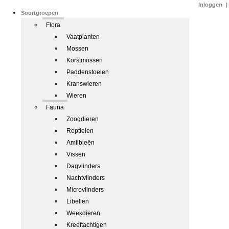
Inloggen
|
Soortgroepen
Flora
Vaatplanten
Mossen
Korstmossen
Paddenstoelen
Kranswieren
Wieren
Fauna
Zoogdieren
Reptielen
Amfibieën
Vissen
Dagvlinders
Nachtvlinders
Microvlinders
Libellen
Weekdieren
Kreeftachtigen