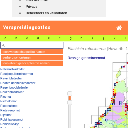
Over deze site
Privacy
Beheerders en validatoren
Verspreidingsatlas
a
b
c
d
e
f
g
h
i
j
k
l
Elachista rufocinerea
(Haworth, 
toon wetenschappelijke namen
verberg synoniemen
Rossige grasmineermot
toon alleen geaccepteerde namen
Ratelaarbladroller
Ratelpopuliermineermot
Ravenbladroller
Rechte dennenlotboorder
Regenboogbladroller
Reuzenbladroller
Rietmot
Rietpalpmot
Rietsnuitmot
Rietstreepmot
Rijstmot
Robiniavouwmot
Robiniawolkje