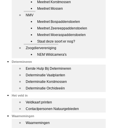
Meetnet Korstmossen
Meetnet Mossen
NMV
Meetnet Bospaddenstoelen
Meetnet Zeereeppaddenstoelen
Meetnet Moeraspaddenstoelen
Staat deze soort er nog?
Zoogdiervereniging
NEM Wildcamera's
Determineren
Eerste Hulp Bij Determineren
Determinatie Vaatplanten
Determinatie Korstmossen
Determinatie Orchideeën
Het veld in
Veldkaart printen
Contactpersonen Natuurgebieden
Waarnemingen
Waarnemingen