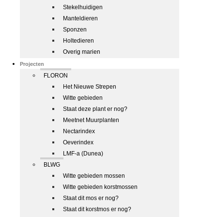
Stekelhuidigen
Manteldieren
Sponzen
Holtedieren
Overig marien
Projecten
FLORON
Het Nieuwe Strepen
Witte gebieden
Staat deze plant er nog?
Meetnet Muurplanten
Nectarindex
Oeverindex
LMF-a (Dunea)
BLWG
Witte gebieden mossen
Witte gebieden korstmossen
Staat dit mos er nog?
Staat dit korstmos er nog?