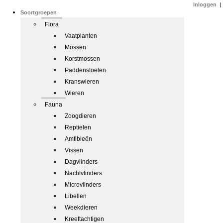
Inloggen
|
Soortgroepen
Flora
Vaatplanten
Mossen
Korstmossen
Paddenstoelen
Kranswieren
Wieren
Fauna
Zoogdieren
Reptielen
Amfibieën
Vissen
Dagvlinders
Nachtvlinders
Microvlinders
Libellen
Weekdieren
Kreeftachtigen