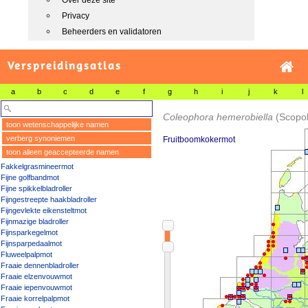
Over deze site
Privacy
Beheerders en validatoren
Verspreidingsatlas
a
b
c
d
e
f
g
h
i
j
k
l
Coleophora hemerobiella
(Scopol
toon wetenschappelijke namen
verberg synoniemen
Fruitboomkokermot
toon alleen geaccepteerde namen
Fakkelgrasmineermot
Fijne golfbandmot
Fijne spikkelbladroller
Fijngestreepte haakbladroller
Fijngevlekte eikensteltmot
Fijnmazige bladroller
Fijnsparkegelmot
Fijnsparpedaalmot
Fluweelpalpmot
Fraaie dennenbladroller
Fraaie elzenvouwmot
Fraaie iepenvouwmot
Fraaie korrelpalpmot