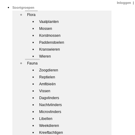
Inloggen
|
Soortgroepen
Flora
Vaatplanten
Mossen
Korstmossen
Paddenstoelen
Kranswieren
Wieren
Fauna
Zoogdieren
Reptielen
Amfibieën
Vissen
Dagvlinders
Nachtvlinders
Microvlinders
Libellen
Weekdieren
Kreeftachtigen