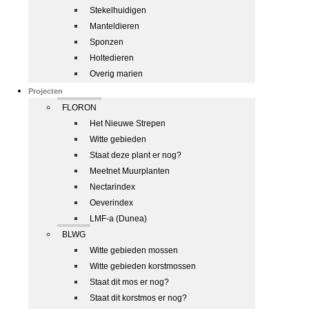
Stekelhuidigen
Manteldieren
Sponzen
Holtedieren
Overig marien
Projecten
FLORON
Het Nieuwe Strepen
Witte gebieden
Staat deze plant er nog?
Meetnet Muurplanten
Nectarindex
Oeverindex
LMF-a (Dunea)
BLWG
Witte gebieden mossen
Witte gebieden korstmossen
Staat dit mos er nog?
Staat dit korstmos er nog?