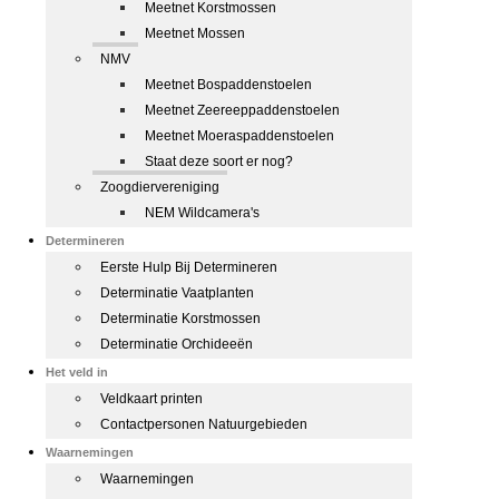
Meetnet Korstmossen
Meetnet Mossen
NMV
Meetnet Bospaddenstoelen
Meetnet Zeereeppaddenstoelen
Meetnet Moeraspaddenstoelen
Staat deze soort er nog?
Zoogdiervereniging
NEM Wildcamera's
Determineren
Eerste Hulp Bij Determineren
Determinatie Vaatplanten
Determinatie Korstmossen
Determinatie Orchideeën
Het veld in
Veldkaart printen
Contactpersonen Natuurgebieden
Waarnemingen
Waarnemingen