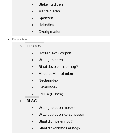
Stekelhuidigen
Manteldieren
Sponzen
Holtedieren
Overig marien
Projecten
FLORON
Het Nieuwe Strepen
Witte gebieden
Staat deze plant er nog?
Meetnet Muurplanten
Nectarindex
Oeverindex
LMF-a (Dunea)
BLWG
Witte gebieden mossen
Witte gebieden korstmossen
Staat dit mos er nog?
Staat dit korstmos er nog?