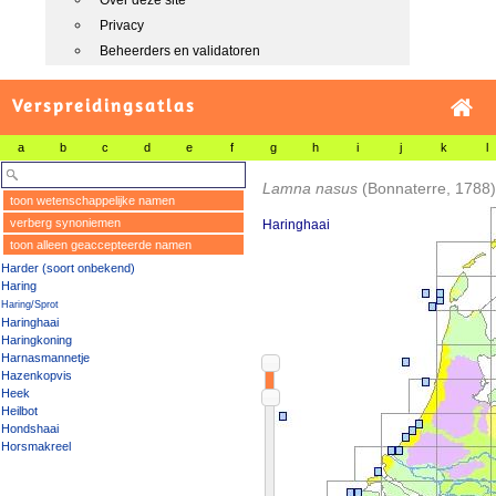
Over deze site
Privacy
Beheerders en validatoren
Verspreidingsatlas
a
b
c
d
e
f
g
h
i
j
k
l
Lamna nasus
(Bonnaterre, 1788)
toon wetenschappelijke namen
verberg synoniemen
Haringhaai
toon alleen geaccepteerde namen
Harder (soort onbekend)
Haring
Haring/Sprot
Haringhaai
Haringkoning
Harnasmannetje
Hazenkopvis
Heek
Heilbot
Hondshaai
Horsmakreel