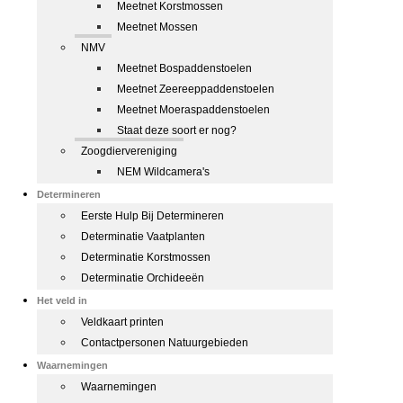
Meetnet Korstmossen
Meetnet Mossen
NMV
Meetnet Bospaddenstoelen
Meetnet Zeereeppaddenstoelen
Meetnet Moeraspaddenstoelen
Staat deze soort er nog?
Zoogdiervereniging
NEM Wildcamera's
Determineren
Eerste Hulp Bij Determineren
Determinatie Vaatplanten
Determinatie Korstmossen
Determinatie Orchideeën
Het veld in
Veldkaart printen
Contactpersonen Natuurgebieden
Waarnemingen
Waarnemingen