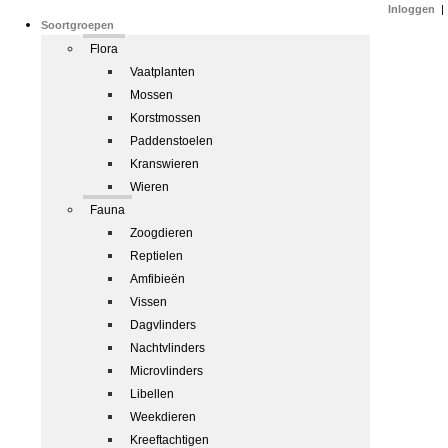
Inloggen
|
Soortgroepen
Flora
Vaatplanten
Mossen
Korstmossen
Paddenstoelen
Kranswieren
Wieren
Fauna
Zoogdieren
Reptielen
Amfibieën
Vissen
Dagvlinders
Nachtvlinders
Microvlinders
Libellen
Weekdieren
Kreeftachtigen