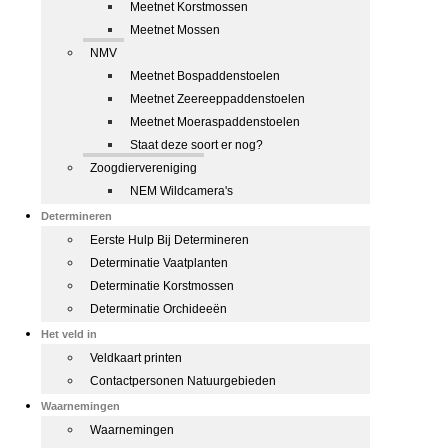
Meetnet Korstmossen
Meetnet Mossen
NMV
Meetnet Bospaddenstoelen
Meetnet Zeereeppaddenstoelen
Meetnet Moeraspaddenstoelen
Staat deze soort er nog?
Zoogdiervereniging
NEM Wildcamera's
Determineren
Eerste Hulp Bij Determineren
Determinatie Vaatplanten
Determinatie Korstmossen
Determinatie Orchideeën
Het veld in
Veldkaart printen
Contactpersonen Natuurgebieden
Waarnemingen
Waarnemingen