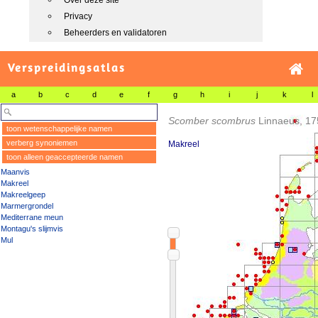
Over deze site
Privacy
Beheerders en validatoren
Verspreidingsatlas
a
b
c
d
e
f
g
h
i
j
k
l
Scomber scombrus
Linnaeus, 17
toon wetenschappelijke namen
verberg synoniemen
Makreel
toon alleen geaccepteerde namen
Maanvis
Makreel
Makreelgeep
Marmergrondel
Mediterrane meun
Montagu's slijmvis
Mul