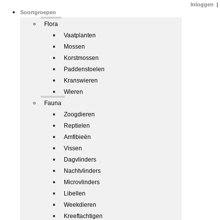
Inloggen
|
Soortgroepen
Flora
Vaatplanten
Mossen
Korstmossen
Paddenstoelen
Kranswieren
Wieren
Fauna
Zoogdieren
Reptielen
Amfibieën
Vissen
Dagvlinders
Nachtvlinders
Microvlinders
Libellen
Weekdieren
Kreeftachtigen