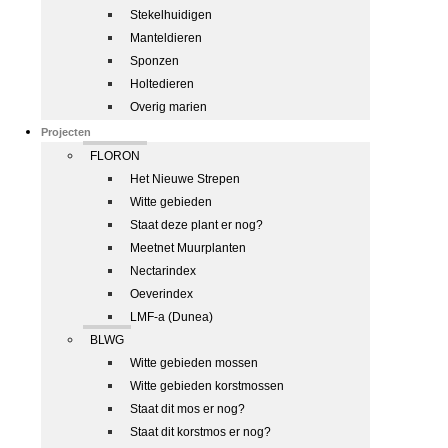
Stekelhuidigen
Manteldieren
Sponzen
Holtedieren
Overig marien
Projecten
FLORON
Het Nieuwe Strepen
Witte gebieden
Staat deze plant er nog?
Meetnet Muurplanten
Nectarindex
Oeverindex
LMF-a (Dunea)
BLWG
Witte gebieden mossen
Witte gebieden korstmossen
Staat dit mos er nog?
Staat dit korstmos er nog?