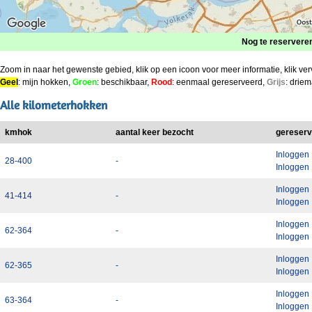
Nog te reservere
Zoom in naar het gewenste gebied, klik op een icoon voor meer informatie, klik ve
Geel
: mijn hokken,
Groen
: beschikbaar,
Rood
: eenmaal gereserveerd,
Grijs
: drie
Alle kilometerhokken
kmhok
aantal keer bezocht
gereserv
Inloggen
28-400
-
Inloggen
Inloggen
41-414
-
Inloggen
Inloggen
62-364
-
Inloggen
Inloggen
62-365
-
Inloggen
Inloggen
63-364
-
Inloggen