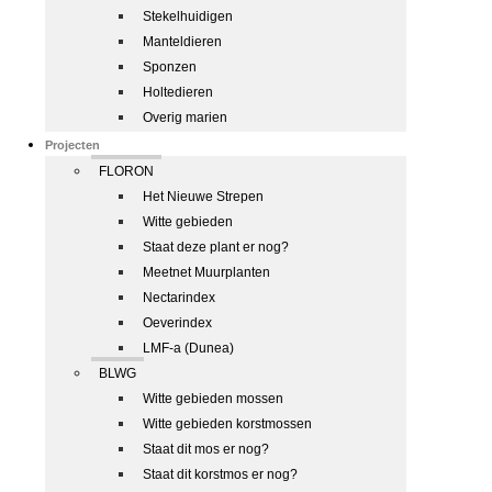
Stekelhuidigen
Manteldieren
Sponzen
Holtedieren
Overig marien
Projecten
FLORON
Het Nieuwe Strepen
Witte gebieden
Staat deze plant er nog?
Meetnet Muurplanten
Nectarindex
Oeverindex
LMF-a (Dunea)
BLWG
Witte gebieden mossen
Witte gebieden korstmossen
Staat dit mos er nog?
Staat dit korstmos er nog?