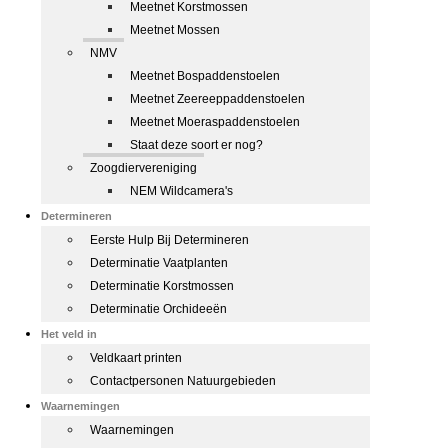
Meetnet Korstmossen
Meetnet Mossen
NMV
Meetnet Bospaddenstoelen
Meetnet Zeereeppaddenstoelen
Meetnet Moeraspaddenstoelen
Staat deze soort er nog?
Zoogdiervereniging
NEM Wildcamera's
Determineren
Eerste Hulp Bij Determineren
Determinatie Vaatplanten
Determinatie Korstmossen
Determinatie Orchideeën
Het veld in
Veldkaart printen
Contactpersonen Natuurgebieden
Waarnemingen
Waarnemingen