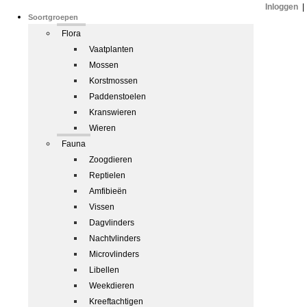
Inloggen
|
Soortgroepen
Flora
Vaatplanten
Mossen
Korstmossen
Paddenstoelen
Kranswieren
Wieren
Fauna
Zoogdieren
Reptielen
Amfibieën
Vissen
Dagvlinders
Nachtvlinders
Microvlinders
Libellen
Weekdieren
Kreeftachtigen