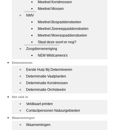
Meetnet Korstmossen
Meetnet Mossen
NMV
Meetnet Bospaddenstoelen
Meetnet Zeereeppaddenstoelen
Meetnet Moeraspaddenstoelen
Staat deze soort er nog?
Zoogdiervereniging
NEM Wildcamera's
Determineren
Eerste Hulp Bij Determineren
Determinatie Vaatplanten
Determinatie Korstmossen
Determinatie Orchideeën
Het veld in
Veldkaart printen
Contactpersonen Natuurgebieden
Waarnemingen
Waarnemingen