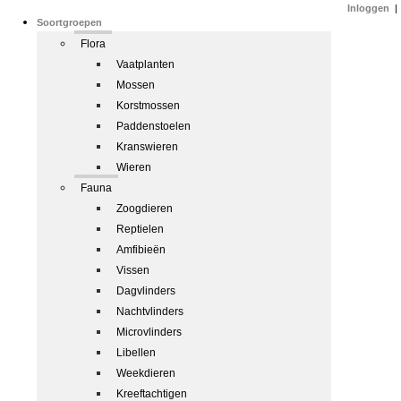
Inloggen
|
Soortgroepen
Flora
Vaatplanten
Mossen
Korstmossen
Paddenstoelen
Kranswieren
Wieren
Fauna
Zoogdieren
Reptielen
Amfibieën
Vissen
Dagvlinders
Nachtvlinders
Microvlinders
Libellen
Weekdieren
Kreeftachtigen