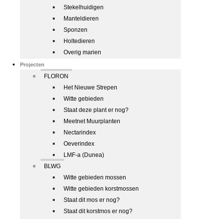
Stekelhuidigen
Manteldieren
Sponzen
Holtedieren
Overig marien
Projecten
FLORON
Het Nieuwe Strepen
Witte gebieden
Staat deze plant er nog?
Meetnet Muurplanten
Nectarindex
Oeverindex
LMF-a (Dunea)
BLWG
Witte gebieden mossen
Witte gebieden korstmossen
Staat dit mos er nog?
Staat dit korstmos er nog?