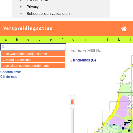
Over deze site
Privacy
Beheerders en validatoren
Verspreidingsatlas
a
b
c
d
e
f
g
h
i
j
k
l
Entodon
Müll.Hal.
toon wetenschappelijke namen
verberg synoniemen
Cilindermos (G)
toon alleen geaccepteerde namen
Cederhoutmos
Cilindermos