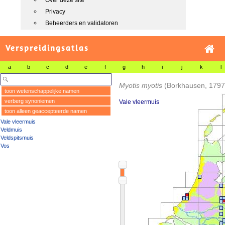
Over deze site
Privacy
Beheerders en validatoren
Verspreidingsatlas
a
b
c
d
e
f
g
h
i
j
k
l
Myotis myotis
(Borkhausen, 1797
toon wetenschappelijke namen
verberg synoniemen
Vale vleermuis
toon alleen geaccepteerde namen
Vale vleermuis
Veldmuis
Veldspitsmuis
Vos