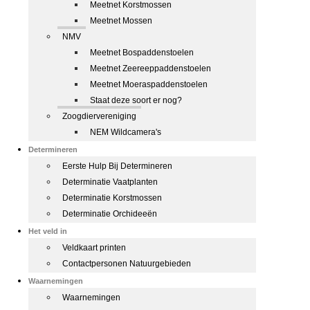
Meetnet Korstmossen
Meetnet Mossen
NMV
Meetnet Bospaddenstoelen
Meetnet Zeereeppaddenstoelen
Meetnet Moeraspaddenstoelen
Staat deze soort er nog?
Zoogdiervereniging
NEM Wildcamera's
Determineren
Eerste Hulp Bij Determineren
Determinatie Vaatplanten
Determinatie Korstmossen
Determinatie Orchideeën
Het veld in
Veldkaart printen
Contactpersonen Natuurgebieden
Waarnemingen
Waarnemingen