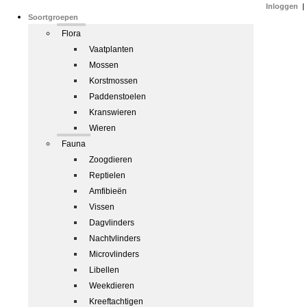
Inloggen
|
Soortgroepen
Flora
Vaatplanten
Mossen
Korstmossen
Paddenstoelen
Kranswieren
Wieren
Fauna
Zoogdieren
Reptielen
Amfibieën
Vissen
Dagvlinders
Nachtvlinders
Microvlinders
Libellen
Weekdieren
Kreeftachtigen