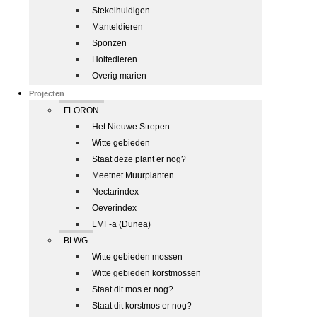
Stekelhuidigen
Manteldieren
Sponzen
Holtedieren
Overig marien
Projecten
FLORON
Het Nieuwe Strepen
Witte gebieden
Staat deze plant er nog?
Meetnet Muurplanten
Nectarindex
Oeverindex
LMF-a (Dunea)
BLWG
Witte gebieden mossen
Witte gebieden korstmossen
Staat dit mos er nog?
Staat dit korstmos er nog?