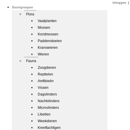
Inloggen
|
Soortgroepen
Flora
Vaatplanten
Mossen
Korstmossen
Paddenstoelen
Kranswieren
Wieren
Fauna
Zoogdieren
Reptielen
Amfibieën
Vissen
Dagvlinders
Nachtvlinders
Microvlinders
Libellen
Weekdieren
Kreeftachtigen