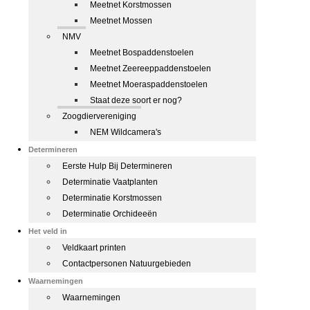
Meetnet Korstmossen
Meetnet Mossen
NMV
Meetnet Bospaddenstoelen
Meetnet Zeereeppaddenstoelen
Meetnet Moeraspaddenstoelen
Staat deze soort er nog?
Zoogdiervereniging
NEM Wildcamera's
Determineren
Eerste Hulp Bij Determineren
Determinatie Vaatplanten
Determinatie Korstmossen
Determinatie Orchideeën
Het veld in
Veldkaart printen
Contactpersonen Natuurgebieden
Waarnemingen
Waarnemingen