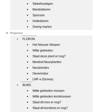
Stekelhuidigen
Manteldieren
Sponzen
Holtedieren
Overig marien
Projecten
FLORON
Het Nieuwe Strepen
Witte gebieden
Staat deze plant er nog?
Meetnet Muurplanten
Nectarindex
Oeverindex
LMF-a (Dunea)
BLWG
Witte gebieden mossen
Witte gebieden korstmossen
Staat dit mos er nog?
Staat dit korstmos er nog?