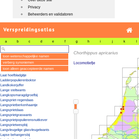
Over deze site
Privacy
Beheerders en validatoren
Verspreidingsatlas
a
b
c
d
e
f
g
h
i
j
k
l
Chorthippus apricarius
toon wetenschappelijke namen
verberg synoniemen
Locomotiefje
toon alleen geaccepteerde namen
Laat hoefbladgitje
Ladderpopulierenboktor
Landkokerjuffer
Lange steltwants
Langkopsmaragdgroefbij
Langspriet-regendaas
Langsprietberkenhaantje
Langsprietdaas
Langsprietgraswants
Langsprietpopulierensnuitkever
Langsprietwespbij
Langvleugelige glasvleugelwants
Lapse behangersbij