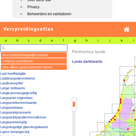
Over deze site
Privacy
Beheerders en validatoren
Verspreidingsatlas
a
b
c
d
e
f
g
h
i
j
k
l
Peritrechus lundii
toon wetenschappelijke namen
verberg synoniemen
Lunds dartelwants
toon alleen geaccepteerde namen
Laat hoefbladgitje
Ladderpopulierenboktor
Landkokerjuffer
Lange steltwants
Langkopsmaragdgroefbij
Langspriet-regendaas
Langsprietberkenhaantje
Langsprietdaas
Langsprietgraswants
Langsprietpopulierensnuitkever
Langsprietwespbij
Langvleugelige glasvleugelwants
Lapse behangersbij