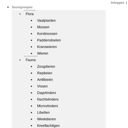
Inloggen
|
Soortgroepen
Flora
Vaatplanten
Mossen
Korstmossen
Paddenstoelen
Kranswieren
Wieren
Fauna
Zoogdieren
Reptielen
Amfibieën
Vissen
Dagvlinders
Nachtvlinders
Microvlinders
Libellen
Weekdieren
Kreeftachtigen