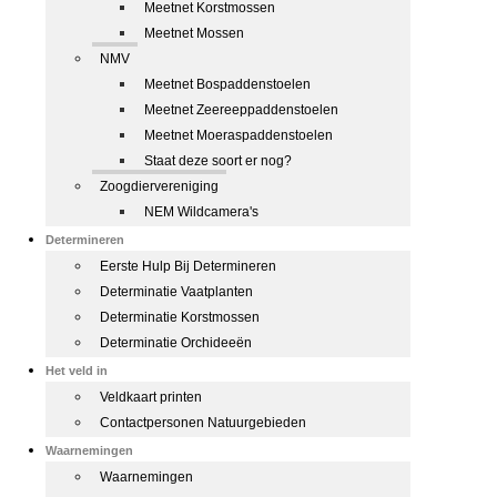
Meetnet Korstmossen
Meetnet Mossen
NMV
Meetnet Bospaddenstoelen
Meetnet Zeereeppaddenstoelen
Meetnet Moeraspaddenstoelen
Staat deze soort er nog?
Zoogdiervereniging
NEM Wildcamera's
Determineren
Eerste Hulp Bij Determineren
Determinatie Vaatplanten
Determinatie Korstmossen
Determinatie Orchideeën
Het veld in
Veldkaart printen
Contactpersonen Natuurgebieden
Waarnemingen
Waarnemingen