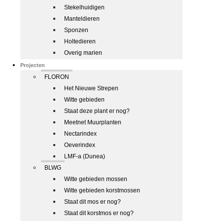
Stekelhuidigen
Manteldieren
Sponzen
Holtedieren
Overig marien
Projecten
FLORON
Het Nieuwe Strepen
Witte gebieden
Staat deze plant er nog?
Meetnet Muurplanten
Nectarindex
Oeverindex
LMF-a (Dunea)
BLWG
Witte gebieden mossen
Witte gebieden korstmossen
Staat dit mos er nog?
Staat dit korstmos er nog?