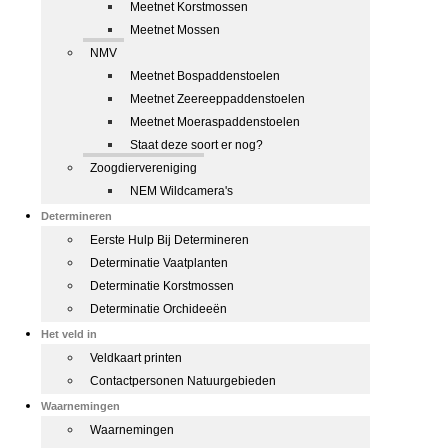
Meetnet Korstmossen
Meetnet Mossen
NMV
Meetnet Bospaddenstoelen
Meetnet Zeereeppaddenstoelen
Meetnet Moeraspaddenstoelen
Staat deze soort er nog?
Zoogdiervereniging
NEM Wildcamera's
Determineren
Eerste Hulp Bij Determineren
Determinatie Vaatplanten
Determinatie Korstmossen
Determinatie Orchideeën
Het veld in
Veldkaart printen
Contactpersonen Natuurgebieden
Waarnemingen
Waarnemingen