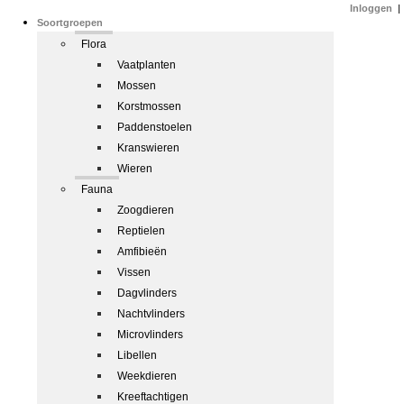
Inloggen
|
Soortgroepen
Flora
Vaatplanten
Mossen
Korstmossen
Paddenstoelen
Kranswieren
Wieren
Fauna
Zoogdieren
Reptielen
Amfibieën
Vissen
Dagvlinders
Nachtvlinders
Microvlinders
Libellen
Weekdieren
Kreeftachtigen