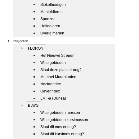
Stekelhuidigen
Manteldieren
Sponzen
Holtedieren
Overig marien
Projecten
FLORON
Het Nieuwe Strepen
Witte gebieden
Staat deze plant er nog?
Meetnet Muurplanten
Nectarindex
Oeverindex
LMF-a (Dunea)
BLWG
Witte gebieden mossen
Witte gebieden korstmossen
Staat dit mos er nog?
Staat dit korstmos er nog?