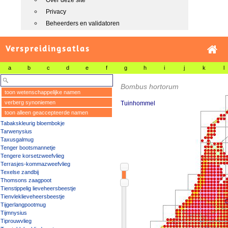
Over deze site
Privacy
Beheerders en validatoren
Verspreidingsatlas
a
b
c
d
e
f
g
h
i
j
k
l
Bombus hortorum
toon wetenschappelijke namen
verberg synoniemen
Tuinhommel
toon alleen geaccepteerde namen
Tabakskleurig bloembokje
Tarwenysius
Taxusgalmug
Tenger bootsmannetje
Tengere korsetzweefvlieg
Terrasjes-kommazweefvlieg
Texelse zandbij
Thomsons zaagpoot
Tienstippelig lieveheersbeestje
Tienvleklieveheersbeestje
Tijgerlangpootmug
Tijmnysius
Tiprouwvlieg