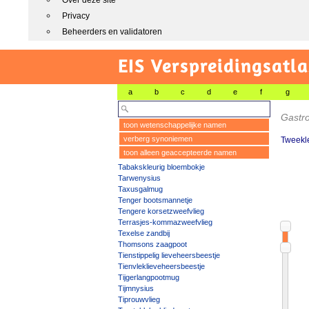
Over deze site
Privacy
Beheerders en validatoren
EIS Verspreidingsatla
a
b
c
d
e
f
g
Gastro
toon wetenschappelijke namen
verberg synoniemen
Tweekle
toon alleen geaccepteerde namen
Tabakskleurig bloembokje
Tarwenysius
Taxusgalmug
Tenger bootsmannetje
Tengere korsetzweefvlieg
Terrasjes-kommazweefvlieg
Texelse zandbij
Thomsons zaagpoot
Tienstippelig lieveheersbeestje
Tienvleklieveheersbeestje
Tijgerlangpootmug
Tijmnysius
Tiprouwvlieg