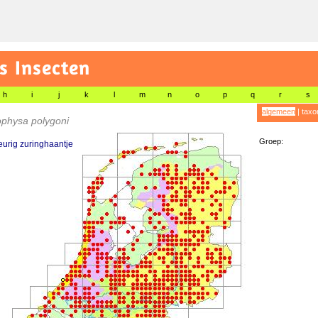
s Insecten
h
i
j
k
l
m
n
o
p
q
r
s
algemeen
|
taxo
physa polygoni
Groep:
urig zuringhaantje