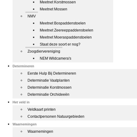
Meetnet Korstmossen
Meetnet Mossen
NMV
Meetnet Bospaddenstoelen
Meetnet Zeereeppaddenstoelen
Meetnet Moeraspaddenstoelen
Staat deze soort er nog?
Zoogdiervereniging
NEM Wildcamera's
Determineren
Eerste Hulp Bij Determineren
Determinatie Vaatplanten
Determinatie Korstmossen
Determinatie Orchideeën
Het veld in
Veldkaart printen
Contactpersonen Natuurgebieden
Waarnemingen
Waarnemingen