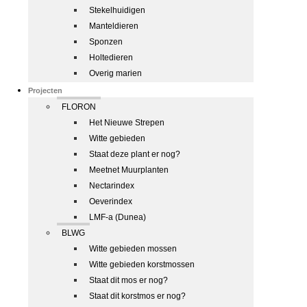
Stekelhuidigen
Manteldieren
Sponzen
Holtedieren
Overig marien
Projecten
FLORON
Het Nieuwe Strepen
Witte gebieden
Staat deze plant er nog?
Meetnet Muurplanten
Nectarindex
Oeverindex
LMF-a (Dunea)
BLWG
Witte gebieden mossen
Witte gebieden korstmossen
Staat dit mos er nog?
Staat dit korstmos er nog?