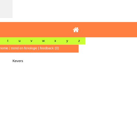
t
u
v
w
x
y
z
nomie
|
trend en fenologie
|
feedback (0)
Kevers